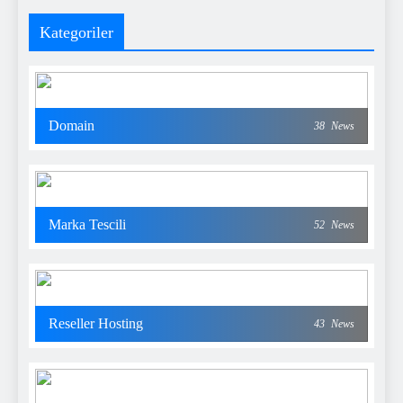
Kategoriler
Domain
38
News
Marka Tescili
52
News
Reseller Hosting
43
News