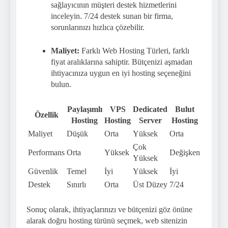
sağlayıcının müşteri destek hizmetlerini
inceleyin. 7/24 destek sunan bir firma,
sorunlarınızı hızlıca çözebilir.
Maliyet:
Farklı Web Hosting Türleri, farklı
fiyat aralıklarına sahiptir. Bütçenizi aşmadan
ihtiyacınıza uygun en iyi hosting seçeneğini
bulun.
Paylaşımlı
VPS
Dedicated
Bulut
Özellik
Hosting
Hosting
Server
Hosting
Maliyet
Düşük
Orta
Yüksek
Orta
Çok
Performans
Orta
Yüksek
Değişken
Yüksek
Güvenlik
Temel
İyi
Yüksek
İyi
Destek
Sınırlı
Orta
Üst Düzey
7/24
Sonuç olarak, ihtiyaçlarınızı ve bütçenizi göz önüne
alarak doğru hosting türünü seçmek, web sitenizin