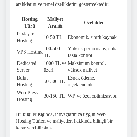
aralıklarını ve temel özelliklerini göstermektedir:
Hosting
Maliyet
Özellikler
Türü
Aralığı
Paylaşımlı
10-50 TL
Ekonomik, sınırlı kaynak
Hosting
100-500
Yüksek performans, daha
VPS Hosting
TL
fazla kontrol
Dedicated
1000 TL ve
Maksimum kontrol,
Server
üzeri
yüksek maliyet
Bulut
Esnek ödeme,
50-300 TL
Hosting
ölçeklenebilir
WordPress
30-150 TL
WP’ye özel optimizasyon
Hosting
Bu bilgiler ışığında, ihtiyaçlarınıza uygun Web
Hosting Türleri ve maliyetleri hakkında bilinçli bir
karar verebilirsiniz.