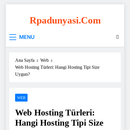
Skip
to
Rpadunyasi.com
content
"Webin Kalbinde: Marka Tescili ve Hosting
MENU
Çözümleri!
Ana Sayfa
Web
Web Hosting Türleri: Hangi Hosting Tipi Size
Uygun?
WEB
Web Hosting Türleri:
Hangi Hosting Tipi Size