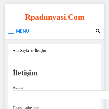
Skip
to
Rpadunyasi.com
content
"Webin Kalbinde: Marka Tescili ve Hosting
MENU
Çözümleri!
Ana Sayfa
İletişim
İletişim
Adınız
E-posta adresiniz