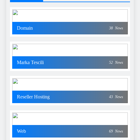
Domain
38
News
Marka Tescili
52
News
Reseller Hosting
43
News
Web
69
News