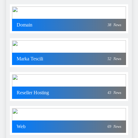
Domain
38
News
Marka Tescili
52
News
Reseller Hosting
43
News
Web
69
News