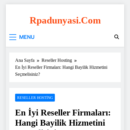
Skip
to
Rpadunyasi.com
content
"Webin Kalbinde: Marka Tescili ve Hosting
MENU
Çözümleri!
Ana Sayfa
Reseller Hosting
En İyi Reseller Firmaları: Hangi Bayilik Hizmetini
Seçmelisiniz?
RESELLER HOSTING
En İyi Reseller Firmaları:
Hangi Bayilik Hizmetini