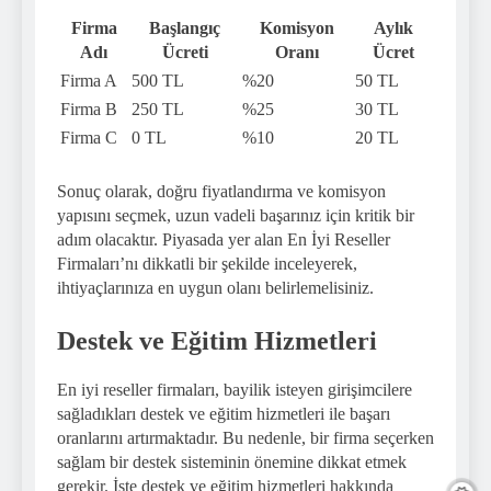
Firma
Başlangıç
Komisyon
Aylık
Adı
Ücreti
Oranı
Ücret
Firma A
500 TL
%20
50 TL
Firma B
250 TL
%25
30 TL
Firma C
0 TL
%10
20 TL
Sonuç olarak, doğru fiyatlandırma ve komisyon
yapısını seçmek, uzun vadeli başarınız için kritik bir
adım olacaktır. Piyasada yer alan En İyi Reseller
Firmaları’nı dikkatli bir şekilde inceleyerek,
ihtiyaçlarınıza en uygun olanı belirlemelisiniz.
Destek ve Eğitim Hizmetleri
En iyi reseller firmaları, bayilik isteyen girişimcilere
sağladıkları destek ve eğitim hizmetleri ile başarı
oranlarını artırmaktadır. Bu nedenle, bir firma seçerken
sağlam bir destek sisteminin önemine dikkat etmek
gerekir. İşte destek ve eğitim hizmetleri hakkında