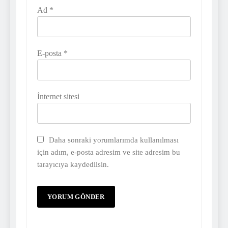
Ad
*
E-posta
*
İnternet sitesi
Daha sonraki yorumlarımda kullanılması
için adım, e-posta adresim ve site adresim bu
tarayıcıya kaydedilsin.