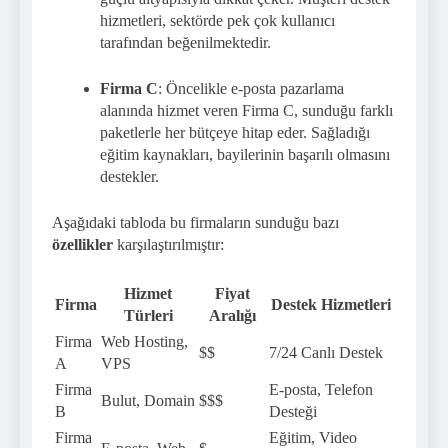
hizmetleri, sektörde pek çok kullanıcı
tarafından beğenilmektedir.
Firma C
: Öncelikle e-posta pazarlama
alanında hizmet veren Firma C, sunduğu farklı
paketlerle her bütçeye hitap eder. Sağladığı
eğitim kaynakları, bayilerinin başarılı olmasını
destekler.
Aşağıdaki tabloda bu firmaların sunduğu bazı
özellikler
karşılaştırılmıştır:
Hizmet
Fiyat
Firma
Destek Hizmetleri
Türleri
Aralığı
Firma
Web Hosting,
$$
7/24 Canlı Destek
A
VPS
Firma
E-posta, Telefon
Bulut, Domain
$$$
B
Desteği
Firma
Eğitim, Video