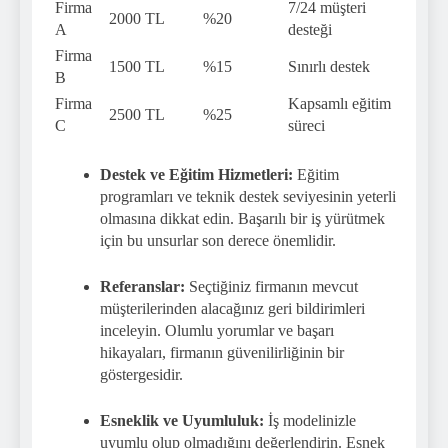
Firma
7/24 müşteri
2000 TL
%20
A
desteği
Firma
1500 TL
%15
Sınırlı destek
B
Firma
Kapsamlı eğitim
2500 TL
%25
C
süreci
Destek ve Eğitim Hizmetleri:
Eğitim
programları ve teknik destek seviyesinin yeterli
olmasına dikkat edin. Başarılı bir iş yürütmek
için bu unsurlar son derece önemlidir.
Referanslar:
Seçtiğiniz firmanın mevcut
müşterilerinden alacağınız geri bildirimleri
inceleyin. Olumlu yorumlar ve başarı
hikayaları, firmanın güvenilirliğinin bir
göstergesidir.
Esneklik ve Uyumluluk:
İş modelinizle
uyumlu olup olmadığını değerlendirin. Esnek