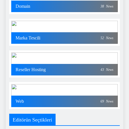
Domain
38
News
Marka Tescili
52
News
Reseller Hosting
43
News
Web
69
News
Editörün Seçtikleri