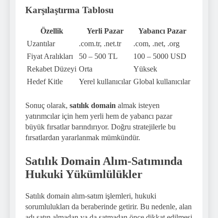
Karşılaştırma Tablosu
Özellik
Yerli Pazar
Yabancı Pazar
Uzantılar
.com.tr, .net.tr
.com, .net, .org
Fiyat Aralıkları
50 – 500 TL
100 – 5000 USD
Rekabet Düzeyi
Orta
Yüksek
Hedef Kitle
Yerel kullanıcılar
Global kullanıcılar
Sonuç olarak,
satılık domain
almak isteyen
yatırımcılar için hem yerli hem de yabancı pazar
büyük fırsatlar barındırıyor. Doğru stratejilerle bu
fırsatlardan yararlanmak mümkündür.
Satılık Domain Alım-Satımında
Hukuki Yükümlülükler
Satılık domain alım-satım işlemleri, hukuki
sorumlulukları da beraberinde getirir. Bu nedenle, alan
adı satın almadan ya da satmadan önce dikkat edilmesi