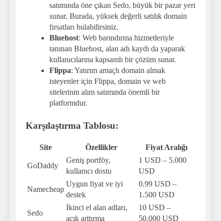
satımında öne çıkan Sedo, büyük bir pazar yeri
sunar. Burada, yüksek değerli satılık domain
fırsatları bulabilirsiniz.
Bluehost
: Web barındırma hizmetleriyle
tanınan Bluehost, alan adı kaydı da yaparak
kullanıcılarına kapsamlı bir çözüm sunar.
Flippa
: Yatırım amaçlı domain almak
isteyenler için Flippa, domain ve web
sitelerinin alım satımında önemli bir
platformdur.
Karşılaştırma Tablosu:
Site
Özellikler
Fiyat Aralığı
Geniş portföy,
1 USD – 5.000
GoDaddy
kullanıcı dostu
USD
Uygun fiyat ve iyi
0.99 USD –
Namecheap
destek
1.500 USD
İkinci el alan adları,
10 USD –
Sedo
açık arttırma
50.000 USD