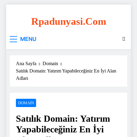
Skip
to
Rpadunyasi.com
content
"Webin Kalbinde: Marka Tescili ve Hosting
MENU
Çözümleri!
Ana Sayfa
Domain
Satılık Domain: Yatırım Yapabileceğiniz En İyi Alan
Adları
DOMAIN
Satılık Domain: Yatırım
Yapabileceğiniz En İyi