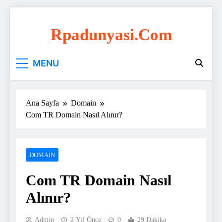
Skip
to
Rpadunyasi.com
content
"Webin Kalbinde: Marka Tescili ve Hosting
MENU
Çözümleri!
Ana Sayfa
Domain
Com TR Domain Nasıl Alınır?
DOMAIN
Com TR Domain Nasıl
Alınır?
Admin
2 Yıl Önce
0
29 Dakika