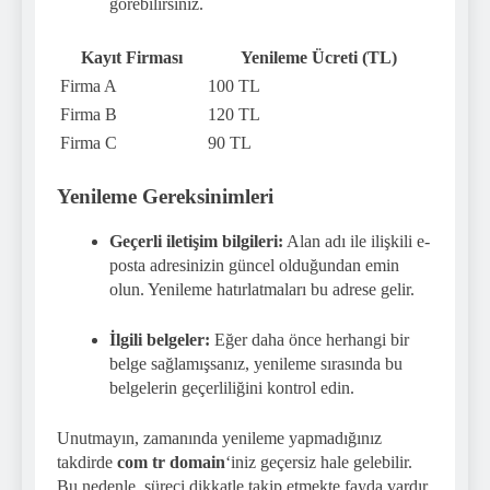
görebilirsiniz.
Kayıt Firması
Yenileme Ücreti (TL)
Firma A
100 TL
Firma B
120 TL
Firma C
90 TL
Yenileme Gereksinimleri
Geçerli iletişim bilgileri:
Alan adı ile ilişkili e-
posta adresinizin güncel olduğundan emin
olun. Yenileme hatırlatmaları bu adrese gelir.
İlgili belgeler:
Eğer daha önce herhangi bir
belge sağlamışsanız, yenileme sırasında bu
belgelerin geçerliliğini kontrol edin.
Unutmayın, zamanında yenileme yapmadığınız
takdirde
com tr domain
‘iniz geçersiz hale gelebilir.
Bu nedenle, süreci dikkatle takip etmekte fayda vardır.