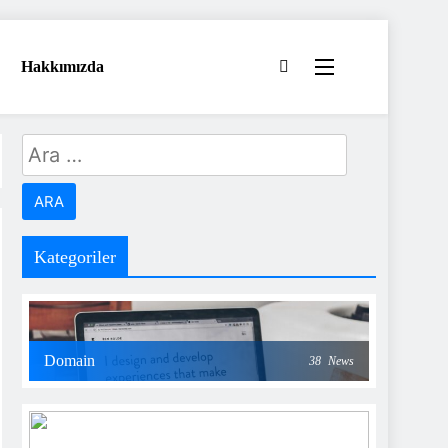
Hakkımızda
Arama:
Kategoriler
Domain
38
News