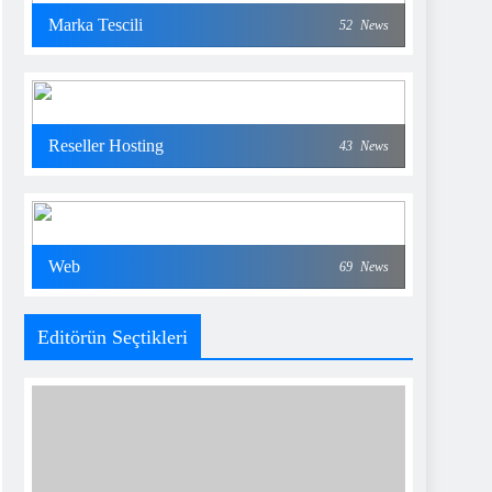
Marka Tescili
52
News
Reseller Hosting
43
News
Web
69
News
Editörün Seçtikleri