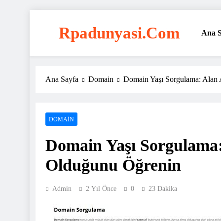
Skip
to
Rpadunyasi.com
Ana S
content
"Webin Kalbinde: Marka Tescili ve Hosting Çözüml
Ana Sayfa
Domain
Domain Yaşı Sorgulama: Alan 
DOMAIN
Domain Yaşı Sorgulama: 
Olduğunu Öğrenin
Admin
2 Yıl Önce
0
23 Dakika