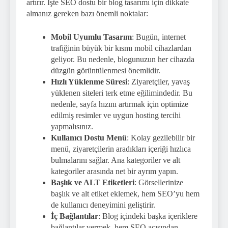
artırır. İşte SEO dostu bir blog tasarımı için dikkate
almanız gereken bazı önemli noktalar:
Mobil Uyumlu Tasarım
: Bugün, internet
trafiğinin büyük bir kısmı mobil cihazlardan
geliyor. Bu nedenle, blogunuzun her cihazda
düzgün görüntülenmesi önemlidir.
Hızlı Yüklenme Süresi
: Ziyaretçiler, yavaş
yüklenen siteleri terk etme eğilimindedir. Bu
nedenle, sayfa hızını artırmak için optimize
edilmiş resimler ve uygun hosting tercihi
yapmalısınız.
Kullanıcı Dostu Menü
: Kolay gezilebilir bir
menü, ziyaretçilerin aradıkları içeriği hızlıca
bulmalarını sağlar. Ana kategoriler ve alt
kategoriler arasında net bir ayrım yapın.
Başlık ve ALT Etiketleri
: Görsellerinize
başlık ve alt etiket eklemek, hem SEO’yu hem
de kullanıcı deneyimini geliştirir.
İç Bağlantılar
: Blog içindeki başka içeriklere
bağlantılar vermek, hem SEO açısından