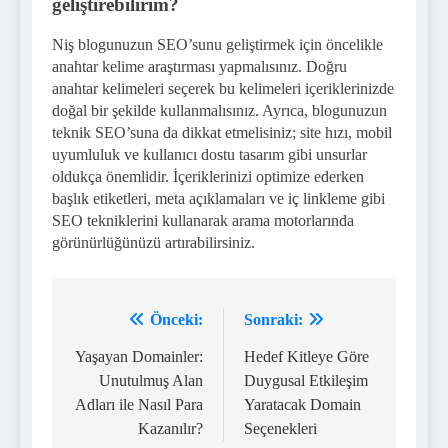
geliştirebilirim?
Niş blogunuzun SEO’sunu geliştirmek için öncelikle
anahtar kelime araştırması yapmalısınız. Doğru
anahtar kelimeleri seçerek bu kelimeleri içeriklerinizde
doğal bir şekilde kullanmalısınız. Ayrıca, blogunuzun
teknik SEO’suna da dikkat etmelisiniz; site hızı, mobil
uyumluluk ve kullanıcı dostu tasarım gibi unsurlar
oldukça önemlidir. İçeriklerinizi optimize ederken
başlık etiketleri, meta açıklamaları ve iç linkleme gibi
SEO tekniklerini kullanarak arama motorlarında
görünürlüğünüzü artırabilirsiniz.
Önceki:
Sonraki:
Yazı
gezinmesi
Yaşayan Domainler:
Hedef Kitleye Göre
Unutulmuş Alan
Duygusal Etkileşim
Adları ile Nasıl Para
Yaratacak Domain
Kazanılır?
Seçenekleri