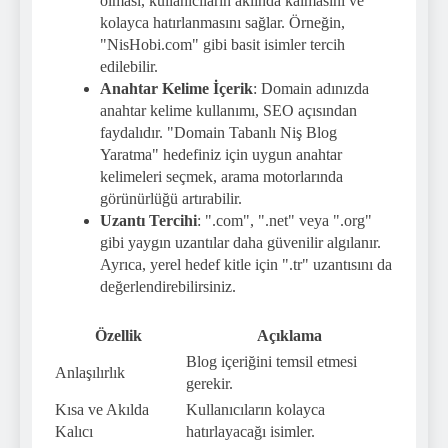
olması, kullanıcıların aklında kalmasını ve
kolayca hatırlanmasını sağlar. Örneğin,
"NisHobi.com" gibi basit isimler tercih
edilebilir.
Anahtar Kelime İçerik
: Domain adınızda
anahtar kelime kullanımı, SEO açısından
faydalıdır. "Domain Tabanlı Niş Blog
Yaratma" hedefiniz için uygun anahtar
kelimeleri seçmek, arama motorlarında
görünürlüğü artırabilir.
Uzantı Tercihi
: ".com", ".net" veya ".org"
gibi yaygın uzantılar daha güvenilir algılanır.
Ayrıca, yerel hedef kitle için ".tr" uzantısını da
değerlendirebilirsiniz.
Özellik
Açıklama
Blog içeriğini temsil etmesi
Anlaşılırlık
gerekir.
Kısa ve Akılda
Kullanıcıların kolayca
Kalıcı
hatırlayacağı isimler.