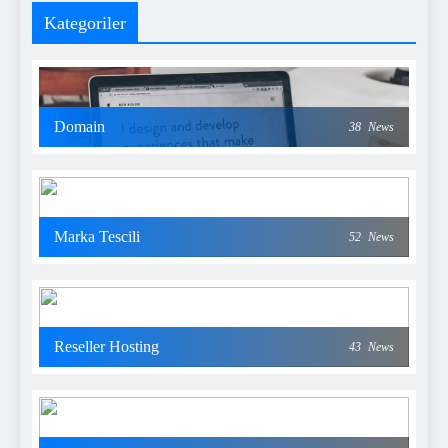
Kategoriler
Domain
38
News
Marka Tescili
52
News
Reseller Hosting
43
News