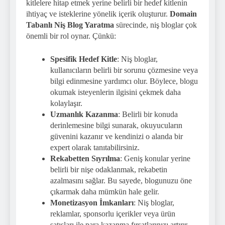
kitlelere hitap etmek yerine belirli bir hedef kitlenin
ihtiyaç ve isteklerine yönelik içerik oluşturur.
Domain
Tabanlı Niş Blog Yaratma
sürecinde, niş bloglar çok
önemli bir rol oynar. Çünkü:
Spesifik Hedef Kitle
: Niş bloglar,
kullanıcıların belirli bir sorunu çözmesine veya
bilgi edinmesine yardımcı olur. Böylece, blogu
okumak isteyenlerin ilgisini çekmek daha
kolaylaşır.
Uzmanlık Kazanma
: Belirli bir konuda
derinlemesine bilgi sunarak, okuyucuların
güvenini kazanır ve kendinizi o alanda bir
expert olarak tanıtabilirsiniz.
Rekabetten Sıyrılma
: Geniş konular yerine
belirli bir nişe odaklanmak, rekabetin
azalmasını sağlar. Bu sayede, blogunuzu öne
çıkarmak daha mümkün hale gelir.
Monetizasyon İmkanları
: Niş bloglar,
reklamlar, sponsorlu içerikler veya ürün
satışları ile para kazanma fırsatlarınızı artırır.