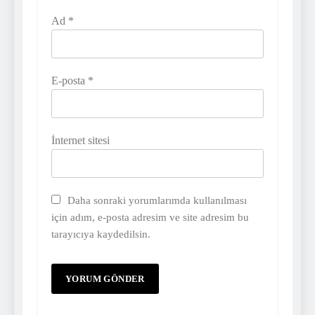
Ad
*
E-posta
*
İnternet sitesi
Daha sonraki yorumlarımda kullanılması
için adım, e-posta adresim ve site adresim bu
tarayıcıya kaydedilsin.