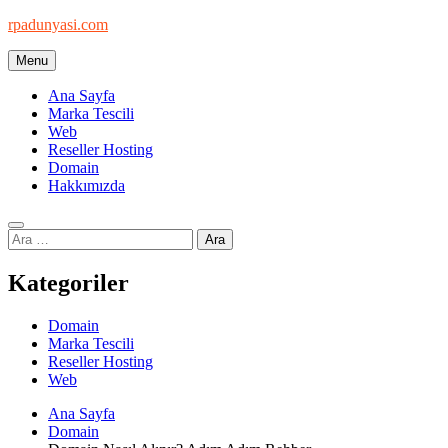
Skip
rpadunyasi.com
to
content
Menu
"Webin Kalbinde: Marka Tescili ve Hosting Çözümleri!
Ana Sayfa
Marka Tescili
Web
Reseller Hosting
Domain
Hakkımızda
Arama:
Kategoriler
Domain
Marka Tescili
Reseller Hosting
Web
Ana Sayfa
Domain