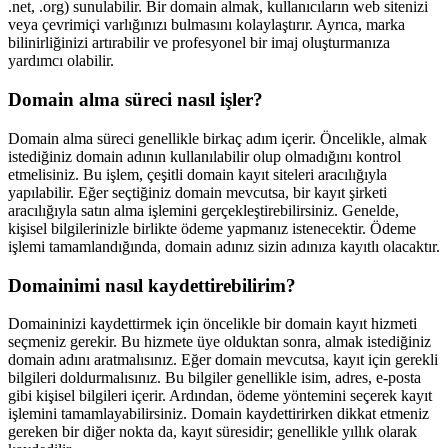
.net, .org) sunulabilir. Bir domain almak, kullanıcıların web sitenizi
veya çevrimiçi varlığınızı bulmasını kolaylaştırır. Ayrıca, marka
bilinirliğinizi artırabilir ve profesyonel bir imaj oluşturmanıza
yardımcı olabilir.
Domain alma süreci nasıl işler?
Domain alma süreci genellikle birkaç adım içerir. Öncelikle, almak
istediğiniz domain adının kullanılabilir olup olmadığını kontrol
etmelisiniz. Bu işlem, çeşitli domain kayıt siteleri aracılığıyla
yapılabilir. Eğer seçtiğiniz domain mevcutsa, bir kayıt şirketi
aracılığıyla satın alma işlemini gerçekleştirebilirsiniz. Genelde,
kişisel bilgilerinizle birlikte ödeme yapmanız istenecektir. Ödeme
işlemi tamamlandığında, domain adınız sizin adınıza kayıtlı olacaktır.
Domainimi nasıl kaydettirebilirim?
Domaininizi kaydettirmek için öncelikle bir domain kayıt hizmeti
seçmeniz gerekir. Bu hizmete üye olduktan sonra, almak istediğiniz
domain adını aratmalısınız. Eğer domain mevcutsa, kayıt için gerekli
bilgileri doldurmalısınız. Bu bilgiler genellikle isim, adres, e-posta
gibi kişisel bilgileri içerir. Ardından, ödeme yöntemini seçerek kayıt
işlemini tamamlayabilirsiniz. Domain kaydettirirken dikkat etmeniz
gereken bir diğer nokta da, kayıt süresidir; genellikle yıllık olarak