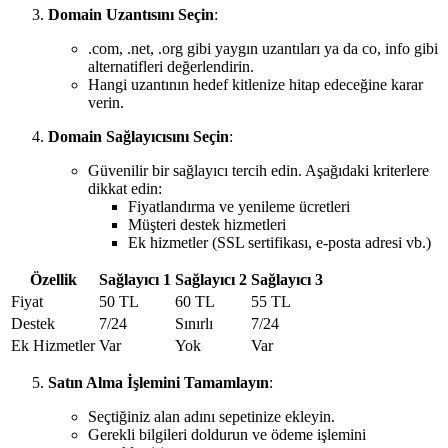
Domain Uzantısını Seçin
:
.com, .net, .org gibi yaygın uzantıları ya da co, info gibi
alternatifleri değerlendirin.
Hangi uzantının hedef kitlenize hitap edeceğine karar
verin.
Domain Sağlayıcısını Seçin
:
Güvenilir bir sağlayıcı tercih edin. Aşağıdaki kriterlere
dikkat edin:
Fiyatlandırma ve yenileme ücretleri
Müşteri destek hizmetleri
Ek hizmetler (SSL sertifikası, e-posta adresi vb.)
Özellik
Sağlayıcı 1
Sağlayıcı 2
Sağlayıcı 3
Fiyat
50 TL
60 TL
55 TL
Destek
7/24
Sınırlı
7/24
Ek Hizmetler
Var
Yok
Var
Satın Alma İşlemini Tamamlayın
:
Seçtiğiniz alan adını sepetinize ekleyin.
Gerekli bilgileri doldurun ve ödeme işlemini