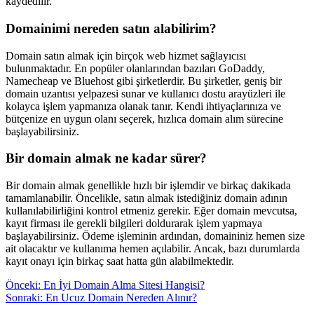
kaydedilir.
Domainimi nereden satın alabilirim?
Domain satın almak için birçok web hizmet sağlayıcısı
bulunmaktadır. En popüler olanlarından bazıları GoDaddy,
Namecheap ve Bluehost gibi şirketlerdir. Bu şirketler, geniş bir
domain uzantısı yelpazesi sunar ve kullanıcı dostu arayüzleri ile
kolayca işlem yapmanıza olanak tanır. Kendi ihtiyaçlarınıza ve
bütçenize en uygun olanı seçerek, hızlıca domain alım sürecine
başlayabilirsiniz.
Bir domain almak ne kadar sürer?
Bir domain almak genellikle hızlı bir işlemdir ve birkaç dakikada
tamamlanabilir. Öncelikle, satın almak istediğiniz domain adının
kullanılabilirliğini kontrol etmeniz gerekir. Eğer domain mevcutsa,
kayıt firması ile gerekli bilgileri doldurarak işlem yapmaya
başlayabilirsiniz. Ödeme işleminin ardından, domaininiz hemen size
ait olacaktır ve kullanıma hemen açılabilir. Ancak, bazı durumlarda
kayıt onayı için birkaç saat hatta gün alabilmektedir.
Yazı
Önceki:
En İyi Domain Alma Sitesi Hangisi?
Sonraki:
En Ucuz Domain Nereden Alınır?
gezinmesi