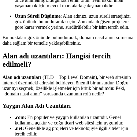
önce alınmamış olduğundan emin olun. Telif hakkı ihlali
yaşamamak için mevcut markalarla çakışmamalıdır.
Uzun Süreli Düşünme
: Alan adınızı, uzun süreli stratejinizi
göz önünde bulundurarak seçin. Zamanla değişen projelere
göre karar vermek yerine, sürdürülebilir bir isim tercih edin.
Bu noktaları göz önünde bulundurarak, domain nasıl alınır sorusuna
daha sağlam bir temelle yaklaşabilirsiniz.
Alan adı uzantıları: Hangisi tercih
edilmeli?
Alan adı uzantıları
(TLD – Top Level Domain), bir web sitesinin
internet üzerindeki adresini belirleyen önemli bir unsurdur. Doğru
uzantıyı seçmek, özellikle işletmeler için kritik bir adımdır. Peki,
"domain nasıl alınır" sorusunda uzantının rolü nedir?
Yaygın Alan Adı Uzantıları
.com:
En popüler ve yaygın kullanılan uzantıdır. Genel
kullanıma açıktır ve çoğu ticari web sitesi için uygundur.
.net:
Genellikle ağ projeleri ve teknolojiyle ilgili siteler için
tercih edilir.