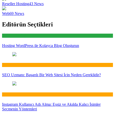
Reseller Hosting
43
News
Web
69
News
Editörün Seçtikleri
Reseller Hosting
Hosting WordPress ile Kolayca Blog Oluşturun
Web
SEO Uzmanı: Başarılı Bir Web Sitesi İçin Neden Gereklidir?
Web
Instagram Kullanıcı Adı Alma: Eşsiz ve Akılda Kalıcı İsimler
Seçmenin Yöntemleri