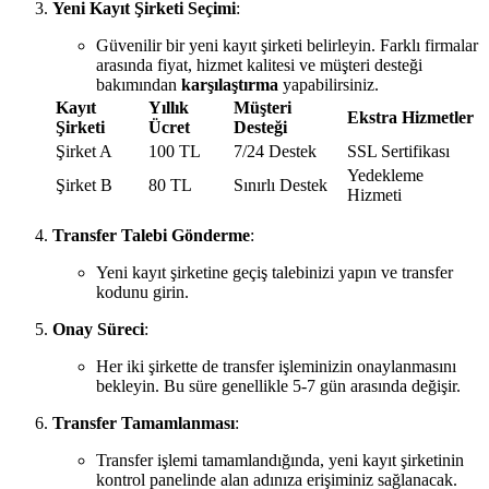
Yeni Kayıt Şirketi Seçimi
:
Güvenilir bir yeni kayıt şirketi belirleyin. Farklı firmalar
arasında fiyat, hizmet kalitesi ve müşteri desteği
bakımından
karşılaştırma
yapabilirsiniz.
Kayıt
Yıllık
Müşteri
Ekstra Hizmetler
Şirketi
Ücret
Desteği
Şirket A
100 TL
7/24 Destek
SSL Sertifikası
Yedekleme
Şirket B
80 TL
Sınırlı Destek
Hizmeti
Transfer Talebi Gönderme
:
Yeni kayıt şirketine geçiş talebinizi yapın ve transfer
kodunu girin.
Onay Süreci
:
Her iki şirkette de transfer işleminizin onaylanmasını
bekleyin. Bu süre genellikle 5-7 gün arasında değişir.
Transfer Tamamlanması
:
Transfer işlemi tamamlandığında, yeni kayıt şirketinin
kontrol panelinde alan adınıza erişiminiz sağlanacak.