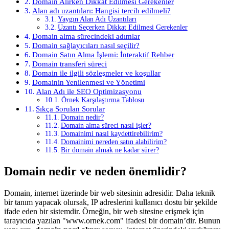
Domain Alırken Dikkat Edilmesi Gerekenler
Alan adı uzantıları: Hangisi tercih edilmeli?
Yaygın Alan Adı Uzantıları
Uzantı Seçerken Dikkat Edilmesi Gerekenler
Domain alma sürecindeki adımlar
Domain sağlayıcıları nasıl seçilir?
Domain Satın Alma İşlemi: İnteraktif Rehber
Domain transferi süreci
Domain ile ilgili sözleşmeler ve koşullar
Domainin Yenilenmesi ve Yönetimi
Alan Adı ile SEO Optimizasyonu
Örnek Karşılaştırma Tablosu
Sıkça Sorulan Sorular
Domain nedir?
Domain alma süreci nasıl işler?
Domainimi nasıl kaydettirebilirim?
Domainimi nereden satın alabilirim?
Bir domain almak ne kadar sürer?
Domain nedir ve neden önemlidir?
Domain, internet üzerinde bir web sitesinin adresidir. Daha teknik
bir tanım yapacak olursak, IP adreslerini kullanıcı dostu bir şekilde
ifade eden bir sistemdir. Örneğin, bir web sitesine erişmek için
tarayıcıda yazılan "www.ornek.com" ifadesi bir domain’dir. Bunun