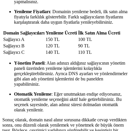
yapmalısınız.
Yenileme Fiyatları
: Domainin yenileme bedeli, ilk satın alma
fiyatıyla farklılık gösterebilir. Farklı sağlayıcıların fiyatlarını
karşılaştırarak daha uygun fiyatlarla yenileyebilirsiniz.
Domain Sağlayıcıları
Yenileme Ücreti
İlk Satın Alma Ücreti
Sağlayıcı A
150 TL
100 TL
Sağlayıcı B
120 TL
90 TL
Sağlayıcı C
140 TL
110 TL
Yönetim Paneli
: Alan adınızı aldığınız sağlayıcının yönetim
paneli üzerinden yenileme işlemlerini kolaylıkla
gerçekleştirebilirsiniz. Ayrıca DNS ayarları ve yönlendirmeler
gibi alan adı yönetimi işlemlerini de bu panelden
yapabilirsiniz.
Otomatik Yenileme
: Eğer unutmaktan endişe ediyorsanız,
otomatik yenileme seçeneğini aktif hale getirebilirsiniz. Bu
seçenek sayesinde, alan adınız süresi dolmadan otomatik
olarak yenilenir.
Sonuç olarak, domain nasıl alınır sorusuna dikkatle cevap verdikten
sonra, onu düzenli olarak yenilemek ve yönetmek de büyük önem
taşır. Böylece, çevrimiçi varlığınızı sürdürebilir ve kesintisiz bir