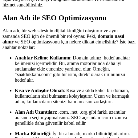
hizmet sunabilirsiniz.
Alan Adı ile SEO Optimizasyonu
Alan adı, bir web sitesinin dijital kimliğini oluşturur ve aynı
zamanda SEO için de önemli bir rol oynar. Peki,
domain nasıl
alınır
ve SEO optimizasyonu için nelere dikkat etmelisiniz? İşte bazı
anahtar noktalar:
Anahtar Kelime Kullanımı
: Domain adınız, hedef anahtar
kelimenizi içermelidir. Bu, arama motorlarında daha iyi
sıralamalar elde etmenize yardımcı olur. Örneğin,
"saatdükkanı.com" gibi bir isim, direkt olarak ürününüzü
hedef alır.
Kısa ve Anlaşılır Olmalı
: Kısa ve akılda kalıcı bir domain,
kullanıcıların sizi bulmasını kolaylaştırır. Uzun ve karmaşık
adlar, kullanıcıların sitenizi hatırlamasını zorlaştırır.
Alan Adı Uzantıları
: .com, .net, .org gibi farklı uzantılar
arasında seçim yapmalısınız. SEO açısından .com uzantısı
genellikle daha güvenilir kabul edilir.
Marka Bilinirliği
: İyi bir alan adı, marka bilinirliğini artırır.