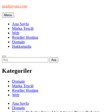
Skip
rpadunyasi.com
to
content
Menu
"Webin Kalbinde: Marka Tescili ve Hosting Çözümleri!
Ana Sayfa
Marka Tescili
Web
Reseller Hosting
Domain
Hakkımızda
Arama:
Kategoriler
Domain
Marka Tescili
Reseller Hosting
Web
Ana Sayfa
Domain