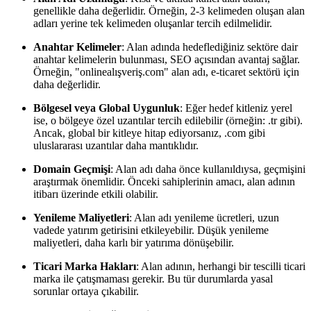
genellikle daha değerlidir. Örneğin, 2-3 kelimeden oluşan alan
adları yerine tek kelimeden oluşanlar tercih edilmelidir.
Anahtar Kelimeler
: Alan adında hedeflediğiniz sektöre dair
anahtar kelimelerin bulunması, SEO açısından avantaj sağlar.
Örneğin, "onlinealışveriş.com" alan adı, e-ticaret sektörü için
daha değerlidir.
Bölgesel veya Global Uygunluk
: Eğer hedef kitleniz yerel
ise, o bölgeye özel uzantılar tercih edilebilir (örneğin: .tr gibi).
Ancak, global bir kitleye hitap ediyorsanız, .com gibi
uluslararası uzantılar daha mantıklıdır.
Domain Geçmişi
: Alan adı daha önce kullanıldıysa, geçmişini
araştırmak önemlidir. Önceki sahiplerinin amacı, alan adının
itibarı üzerinde etkili olabilir.
Yenileme Maliyetleri
: Alan adı yenileme ücretleri, uzun
vadede yatırım getirisini etkileyebilir. Düşük yenileme
maliyetleri, daha karlı bir yatırıma dönüşebilir.
Ticari Marka Hakları
: Alan adının, herhangi bir tescilli ticari
marka ile çatışmaması gerekir. Bu tür durumlarda yasal
sorunlar ortaya çıkabilir.