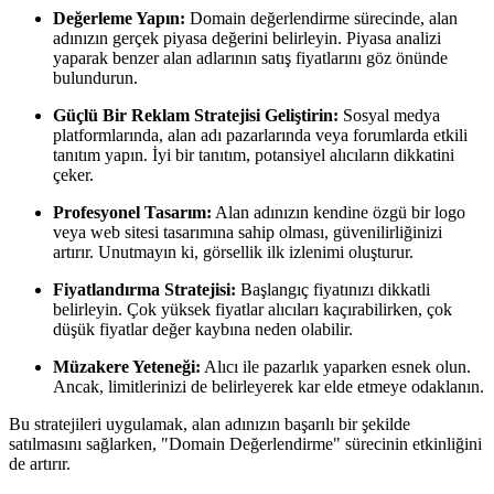
Değerleme Yapın:
Domain değerlendirme sürecinde, alan
adınızın gerçek piyasa değerini belirleyin. Piyasa analizi
yaparak benzer alan adlarının satış fiyatlarını göz önünde
bulundurun.
Güçlü Bir Reklam Stratejisi Geliştirin:
Sosyal medya
platformlarında, alan adı pazarlarında veya forumlarda etkili
tanıtım yapın. İyi bir tanıtım, potansiyel alıcıların dikkatini
çeker.
Profesyonel Tasarım:
Alan adınızın kendine özgü bir logo
veya web sitesi tasarımına sahip olması, güvenilirliğinizi
artırır. Unutmayın ki, görsellik ilk izlenimi oluşturur.
Fiyatlandırma Stratejisi:
Başlangıç fiyatınızı dikkatli
belirleyin. Çok yüksek fiyatlar alıcıları kaçırabilirken, çok
düşük fiyatlar değer kaybına neden olabilir.
Müzakere Yeteneği:
Alıcı ile pazarlık yaparken esnek olun.
Ancak, limitlerinizi de belirleyerek kar elde etmeye odaklanın.
Bu stratejileri uygulamak, alan adınızın başarılı bir şekilde
satılmasını sağlarken, "Domain Değerlendirme" sürecinin etkinliğini
de artırır.