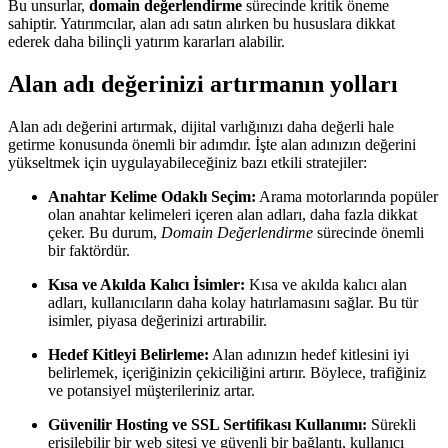
Bu unsurlar,
domain değerlendirme
sürecinde kritik öneme
sahiptir. Yatırımcılar, alan adı satın alırken bu hususlara dikkat
ederek daha bilinçli yatırım kararları alabilir.
Alan adı değerinizi artırmanın yolları
Alan adı değerini artırmak, dijital varlığınızı daha değerli hale
getirme konusunda önemli bir adımdır. İşte alan adınızın değerini
yükseltmek için uygulayabileceğiniz bazı etkili stratejiler:
Anahtar Kelime Odaklı Seçim:
Arama motorlarında popüler
olan anahtar kelimeleri içeren alan adları, daha fazla dikkat
çeker. Bu durum,
Domain Değerlendirme
sürecinde önemli
bir faktördür.
Kısa ve Akılda Kalıcı İsimler:
Kısa ve akılda kalıcı alan
adları, kullanıcıların daha kolay hatırlamasını sağlar. Bu tür
isimler, piyasa değerinizi artırabilir.
Hedef Kitleyi Belirleme:
Alan adınızın hedef kitlesini iyi
belirlemek, içeriğinizin çekiciliğini artırır. Böylece, trafiğiniz
ve potansiyel müşterileriniz artar.
Güvenilir Hosting ve SSL Sertifikası Kullanımı:
Sürekli
erişilebilir bir web sitesi ve güvenli bir bağlantı, kullanıcı