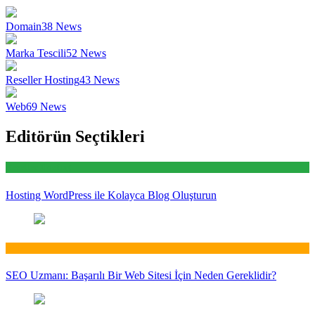
Domain
38
News
Marka Tescili
52
News
Reseller Hosting
43
News
Web
69
News
Editörün Seçtikleri
Reseller Hosting
Hosting WordPress ile Kolayca Blog Oluşturun
Web
SEO Uzmanı: Başarılı Bir Web Sitesi İçin Neden Gereklidir?