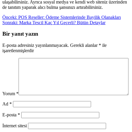
ulaşabilirsiniz. Ayrıca sosyal medya ve kendi web siteniz üzerinden
de tanıtım yaparak alıcı bulma şansınızı artırabilirsiniz.
Yazı
Önceki:
POS Reseller: Ödeme Sistemlerinde Bayilik Olanakları
Sonraki:
Marka Tescil Kaç Yıl Geçerli? Bütün Detaylar
gezinmesi
Bir yanıt yazın
E-posta adresiniz yayınlanmayacak.
Gerekli alanlar
*
ile
işaretlenmişlerdir
Yorum
*
Ad
*
E-posta
*
İnternet sitesi