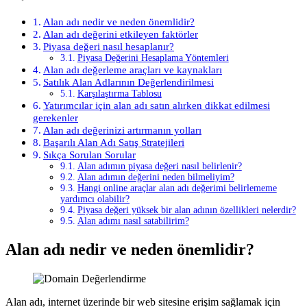
Alan adı nedir ve neden önemlidir?
Alan adı değerini etkileyen faktörler
Piyasa değeri nasıl hesaplanır?
Piyasa Değerini Hesaplama Yöntemleri
Alan adı değerleme araçları ve kaynakları
Satılık Alan Adlarının Değerlendirilmesi
Karşılaştırma Tablosu
Yatırımcılar için alan adı satın alırken dikkat edilmesi
gerekenler
Alan adı değerinizi artırmanın yolları
Başarılı Alan Adı Satış Stratejileri
Sıkça Sorulan Sorular
Alan adımın piyasa değeri nasıl belirlenir?
Alan adımın değerini neden bilmeliyim?
Hangi online araçlar alan adı değerimi belirlememe
yardımcı olabilir?
Piyasa değeri yüksek bir alan adının özellikleri nelerdir?
Alan adımı nasıl satabilirim?
Alan adı nedir ve neden önemlidir?
Alan adı, internet üzerinde bir web sitesine erişim sağlamak için