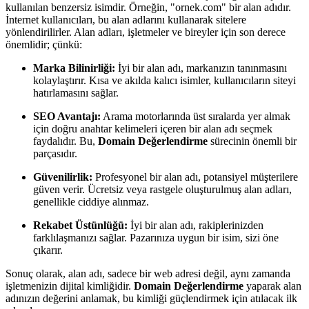
kullanılan benzersiz isimdir. Örneğin, "ornek.com" bir alan adıdır.
İnternet kullanıcıları, bu alan adlarını kullanarak sitelere
yönlendirilirler. Alan adları, işletmeler ve bireyler için son derece
önemlidir; çünkü:
Marka Bilinirliği:
İyi bir alan adı, markanızın tanınmasını
kolaylaştırır. Kısa ve akılda kalıcı isimler, kullanıcıların siteyi
hatırlamasını sağlar.
SEO Avantajı:
Arama motorlarında üst sıralarda yer almak
için doğru anahtar kelimeleri içeren bir alan adı seçmek
faydalıdır. Bu,
Domain Değerlendirme
sürecinin önemli bir
parçasıdır.
Güvenilirlik:
Profesyonel bir alan adı, potansiyel müşterilere
güven verir. Ücretsiz veya rastgele oluşturulmuş alan adları,
genellikle ciddiye alınmaz.
Rekabet Üstünlüğü:
İyi bir alan adı, rakiplerinizden
farklılaşmanızı sağlar. Pazarınıza uygun bir isim, sizi öne
çıkarır.
Sonuç olarak, alan adı, sadece bir web adresi değil, aynı zamanda
işletmenizin dijital kimliğidir.
Domain Değerlendirme
yaparak alan
adınızın değerini anlamak, bu kimliği güçlendirmek için atılacak ilk