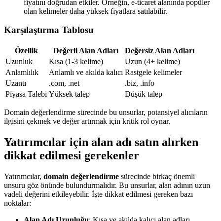
fiyatını doğrudan etkiler. Örneğin, e-ticaret alanında popüler
olan kelimeler daha yüksek fiyatlara satılabilir.
Karşılaştırma Tablosu
Özellik
Değerli Alan Adları
Değersiz Alan Adları
Uzunluk
Kısa (1-3 kelime)
Uzun (4+ kelime)
Anlamlılık
Anlamlı ve akılda kalıcı
Rastgele kelimeler
Uzantı
.com, .net
.biz, .info
Piyasa Talebi
Yüksek talep
Düşük talep
Domain değerlendirme sürecinde bu unsurlar, potansiyel alıcıların
ilgisini çekmek ve değer artırmak için kritik rol oynar.
Yatırımcılar için alan adı satın alırken
dikkat edilmesi gerekenler
Yatırımcılar,
domain değerlendirme
sürecinde birkaç önemli
unsuru göz önünde bulundurmalıdır. Bu unsurlar, alan adının uzun
vadeli değerini etkileyebilir. İşte dikkat edilmesi gereken bazı
noktalar:
Alan Adı Uzunluğu
: Kısa ve akılda kalıcı alan adları,