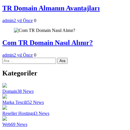
TR Domain Almanın Avantajları
admin
2 yıl Önce
0
Com TR Domain Nasıl Alınır?
admin
2 yıl Önce
0
Arama:
Kategoriler
Domain
38
News
Marka Tescili
52
News
Reseller Hosting
43
News
Web
69
News