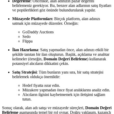
Değerleme
: Öncelikle, alan adınızın pazar değerini
belirlemeniz gerekiyor. Bu, benzer alan adlarının satış fiyatları
ve popülerlikleri göz önünde bulundurularak yapılır.
Müzayede Platformları
: Birçok platform, alan adınızı
satmak için müzayede düzenler. Örneğin:
GoDaddy Auctions
Sedo
Flippa
İlan Hazırlama
: Satış yapmadan önce, alan adınızı etkili bir
şekilde tanıtan bir ilan oluşturun. Başlık, açıklama ve anahtar
kelimeler (örneğin,
Domain Değeri Belirleme
) kullanarak
potansiyel alıcıların dikkatini çekin.
Satış Stratejisi
: Tüm bunların yanı sıra, bir satış stratejisi
belirlemek oldukça önemlidir:
Hedef fiyatta ısrar edin.
Müzakere yapmadan önce fiyat aralıklarını analiz edin.
Alıcıların ilgisini kaybetmemek için iletişimi sağlam
tutun.
Sonuç olarak, alan adı satışı ve müzayede süreçleri,
Domain Değeri
Belirleme
aşamasında temel bir rol oynar. Doğru yaklaşım, kazançlı