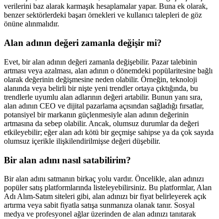
verilerini baz alarak karmaşık hesaplamalar yapar. Buna ek olarak,
benzer sektörlerdeki başarı örnekleri ve kullanıcı talepleri de göz
önüne alınmalıdır.
Alan adının değeri zamanla değişir mi?
Evet, bir alan adının değeri zamanla değişebilir. Pazar talebinin
artması veya azalması, alan adının o dönemdeki popülaritesine bağlı
olarak değerinin değişmesine neden olabilir. Örneğin, teknoloji
alanında veya belirli bir nişte yeni trendler ortaya çıktığında, bu
trendlerle uyumlu alan adlarının değeri artabilir. Bunun yanı sıra,
alan adının CEO ve dijital pazarlama açısından sağladığı fırsatlar,
potansiyel bir markanın güçlenmesiyle alan adının değerinin
artmasına da sebep olabilir. Ancak, olumsuz durumlar da değeri
etkileyebilir; eğer alan adı kötü bir geçmişe sahipse ya da çok sayıda
olumsuz içerikle ilişkilendirilmişse değeri düşebilir.
Bir alan adını nasıl satabilirim?
Bir alan adını satmanın birkaç yolu vardır. Öncelikle, alan adınızı
popüler satış platformlarında listeleyebilirsiniz. Bu platformlar, Alan
Adı Alım-Satım siteleri gibi, alan adınızı bir fiyat belirleyerek açık
artırma veya sabit fiyatla satışa sunmanıza olanak tanır. Sosyal
medya ve profesyonel ağlar üzerinden de alan adınızı tanıtarak