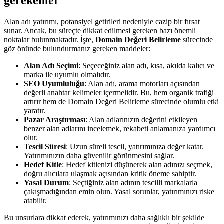
gerekenler
Alan adı yatırımı, potansiyel getirileri nedeniyle cazip bir fırsat
sunar. Ancak, bu süreçte dikkat edilmesi gereken bazı önemli
noktalar bulunmaktadır. İşte,
Domain Değeri Belirleme
sürecinde
göz önünde bulundurmanız gereken maddeler:
Alan Adı Seçimi
: Seçeceğiniz alan adı, kısa, akılda kalıcı ve
marka ile uyumlu olmalıdır.
SEO Uyumluluğu
: Alan adı, arama motorları açısından
değerli anahtar kelimeler içermelidir. Bu, hem organik trafiği
artırır hem de Domain Değeri Belirleme sürecinde olumlu etki
yaratır.
Pazar Araştırması
: Alan adlarınızın değerini etkileyen
benzer alan adlarını incelemek, rekabeti anlamanıza yardımcı
olur.
Tescil Süresi
: Uzun süreli tescil, yatırımınıza değer katar.
Yatırımınızın daha güvenilir görünmesini sağlar.
Hedef Kitle
: Hedef kitlenizi düşünerek alan adınızı seçmek,
doğru alıcılara ulaşmak açısından kritik öneme sahiptir.
Yasal Durum
: Seçtiğiniz alan adının tescilli markalarla
çakışmadığından emin olun. Yasal sorunlar, yatırımınızı riske
atabilir.
Bu unsurlara dikkat ederek, yatırımınızı daha sağlıklı bir şekilde