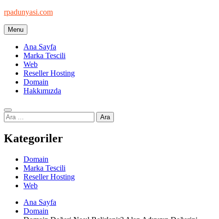
Skip
rpadunyasi.com
to
content
Menu
"Webin Kalbinde: Marka Tescili ve Hosting Çözümleri!
Ana Sayfa
Marka Tescili
Web
Reseller Hosting
Domain
Hakkımızda
Arama:
Kategoriler
Domain
Marka Tescili
Reseller Hosting
Web
Ana Sayfa
Domain