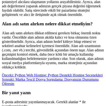
potansiyel alıcılara ulaşmanın yollarını arayabilirsiniz. Ayrıca, alan
adı değerlemesi yaparak adınızın gerçek piyasa değerini öğrenmek
faydalı olabilir. Satış sürecinde etkili bir pazarlama stratejisi
geliştirmek ve alıcı ile iletişimde açık olmak önemlidir.
Alan adı satın alırken nelere dikkat etmeliyim?
Alan adı satın alırken dikkat edilmesi gereken birkaç önemli nokta
vardır. Öncelikle alan adının akılda kalıcı ve kısa olmasına özen
gösterilmelidir. Ayrıca, alan adının hedef kitleye hitap etmesi ve
sektörel anahtar kelimeleri içermesi önemlidir. Alan adı uzantısının
(.com, .net vb.) tercihi, güvenilirlik açısından önem taşır. Alan adının
geçmişini kontrol etmek, daha önce kötü bir amaçla kullanılıp
kullanılmadığını belirlemenize yardımcı olur. Son olarak, alan adının
sosyal medya platformlarıyla uyumu, marka stratejiniz açısından
oldukça kritiktir.
Yazı
Önceki:
Python Web Hosting: Python Destekli Hosting Seçenekleri
Sonraki:
Marka Tescil Dosya Sorgulama: Dosyanızın Durumunu
gezinmesi
Öğrenin
Bir yanıt yazın
E-posta adresiniz yayınlanmayacak.
Gerekli alanlar
*
ile