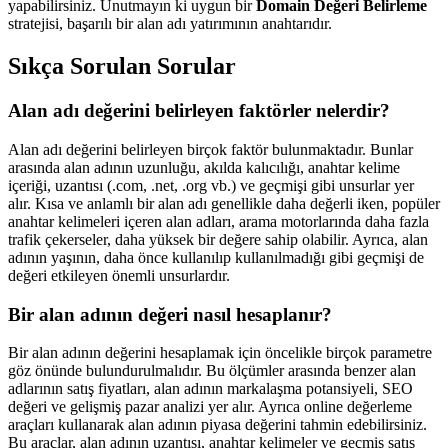
yapabilirsiniz. Unutmayın ki uygun bir
Domain Değeri Belirleme
stratejisi, başarılı bir alan adı yatırımının anahtarıdır.
Sıkça Sorulan Sorular
Alan adı değerini belirleyen faktörler nelerdir?
Alan adı değerini belirleyen birçok faktör bulunmaktadır. Bunlar
arasında alan adının uzunluğu, akılda kalıcılığı, anahtar kelime
içeriği, uzantısı (.com, .net, .org vb.) ve geçmişi gibi unsurlar yer
alır. Kısa ve anlamlı bir alan adı genellikle daha değerli iken, popüler
anahtar kelimeleri içeren alan adları, arama motorlarında daha fazla
trafik çekerseler, daha yüksek bir değere sahip olabilir. Ayrıca, alan
adının yaşının, daha önce kullanılıp kullanılmadığı gibi geçmişi de
değeri etkileyen önemli unsurlardır.
Bir alan adının değeri nasıl hesaplanır?
Bir alan adının değerini hesaplamak için öncelikle birçok parametre
göz önünde bulundurulmalıdır. Bu ölçümler arasında benzer alan
adlarının satış fiyatları, alan adının markalaşma potansiyeli, SEO
değeri ve gelişmiş pazar analizi yer alır. Ayrıca online değerleme
araçları kullanarak alan adının piyasa değerini tahmin edebilirsiniz.
Bu araçlar, alan adının uzantısı, anahtar kelimeler ve geçmiş satış