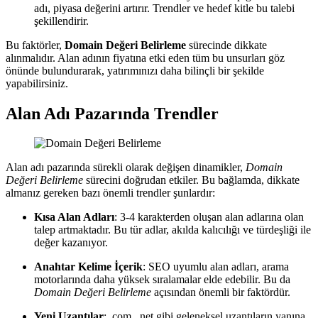
adı, piyasa değerini artırır. Trendler ve hedef kitle bu talebi
şekillendirir.
Bu faktörler,
Domain Değeri Belirleme
sürecinde dikkate
alınmalıdır. Alan adının fiyatına etki eden tüm bu unsurları göz
önünde bulundurarak, yatırımınızı daha bilinçli bir şekilde
yapabilirsiniz.
Alan Adı Pazarında Trendler
Alan adı pazarında sürekli olarak değişen dinamikler,
Domain
Değeri Belirleme
sürecini doğrudan etkiler. Bu bağlamda, dikkate
almanız gereken bazı önemli trendler şunlardır:
Kısa Alan Adları
: 3-4 karakterden oluşan alan adlarına olan
talep artmaktadır. Bu tür adlar, akılda kalıcılığı ve türdeşliği ile
değer kazanıyor.
Anahtar Kelime İçerik
: SEO uyumlu alan adları, arama
motorlarında daha yüksek sıralamalar elde edebilir. Bu da
Domain Değeri Belirleme
açısından önemli bir faktördür.
Yeni Uzantılar
: .com, .net gibi geleneksel uzantıların yanına,