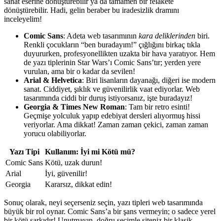
sanat eserine dönüştürebilir ya da tamamen bir felakete
dönüştürebilir. Hadi, gelin beraber bu iradesizlik dramını
inceleyelim!
Comic Sans
: Adeta web tasarımının
kara deliklerinden
biri.
Renkli çocukların “ben buradayım!” çığlığını birkaç tıkla
duyururken, profesyonellikten uzakta bir hava yaratıyor. Hem
de yazı tiplerinin Star Wars’ı Comic Sans’tır; yerden yere
vurulan, ama bir o kadar da sevilen!
Arial & Helvetica
: Biri lisanların dayanağı, diğeri ise modern
sanat. Ciddiyet, şıklık ve güvenilirlik vaat ediyorlar. Web
tasarımında ciddi bir duruş istiyorsanız, işte buradayız!
Georgia & Times New Roman
: Tam bir retro esinti!
Geçmişe yolculuk yapıp edebiyat dersleri alıyormuş hissi
veriyorlar. Ama dikkat! Zaman zaman çekici, zaman zaman
yorucu olabiliyorlar.
Yazı Tipi
Kullanım: İyi mi Kötü mü?
Comic Sans
Kötü, uzak durun!
Arial
İyi, güvenilir!
Georgia
Kararsız, dikkat edin!
Sonuç olarak, neyi seçerseniz seçin, yazı tipleri web tasarımında
büyük bir rol oynar. Comic Sans’a bir şans vermeyin; o sadece yerel
bir kötü şarkıdır! Unutmayın, doğru seçimle siteniz bir klasik