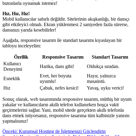
butonlarla oynamak istemez!
Hız, Hız, Hız!
Mobil kullanıcılar sabırlı değildir. Sitelerinin akışkanlığı, bir dansçı
gibi etkileyici olmalı. Ekran yüklenmesi 2 saniyeden fazla sürerse,
dansınızı yarıda kesebilirler!
Aşağıda, responsive tasarım ile standart tasarımı kıyaslayan bir
tabloyu inceleyelim:
Özellik
Responsive Tasarım
Standart Tasarım
Kullanıcı
Harika, dans gibi!
Oldukça sıradan.
Deneyimi
Evet, her boyuta
Hayır, yalnızca
Esneklik
uyumlu!
masaüstü.
Hız
Çabuk, nefes kesici!
Yavaş, uyku verici!
Sonuç olarak, web tasarımında responsive tasarım, müthiş bir uyum
yakalar ve kullanıcıların akıllı telefon kullanırken hoşça vakit
geçirmelerini sağlar. Yani, mobil sitede gerçekten akıllı telefonla
dans etmek istiyorsanız, responsive tasarıma tüm kalbinizle yatırım
yapmalısınız!
Yazı
Önceki:
Kurumsal Hosting ile İşletmenizi Güçlendirin