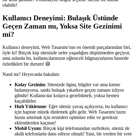
olabilir!
Kullanıcı Deneyimi: Bulaşık Üstünde
Geçen Zaman mı, Yoksa Site Gezinimi
mi?
Kullanıcı deneyimi, Web Tasarımı’nın en önemli parçalarından biri,
öyle ki! Birçok kişi sitenizde neler yaşadığını düşünmeden geçiyor,
ama aslında bu, kullanıcılarınızın eğlenceli bilgisayarlarını hasretle
özledikleri bir durum! 😄
Nasıl mı? Heyecanla bakalım:
Kolay Gezinim
: Sitenizde ilginç bilgiler var ama kimse
bulamıyorsa, sanki bulaşık yıkarken geçen zamanı izliyor
gibidir! Kullanıcılar kolayca gezebilmeli, yoksa hemen
kaçabilirler.
Hızlı Yüklenme
: Eğer siteniz yavaş açılıyorsa, bu kullanıcı
için hapiste müzik dinlemek gibi gelir. Web Tasarımı’nızın
hızını artırmak için resimleri optimize edin ve gereksiz
eklentilerden kaçının!
Mobil Uyum
: Birçok kişi telefonundan surferken, siteniz de
akıllı telefonlarla dans ediyor olmalı! Yani, bir yerden bir yere