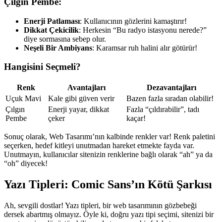
Çılgın Pembe:
Enerji Patlaması
: Kullanıcının gözlerini kamaştırır!
Dikkat Çekicilik
: Herkesin “Bu radyo istasyonu nerede?”
diye sormasına sebep olur.
Neşeli Bir Ambiyans
: Karamsar ruh halini alır götürür!
Hangisini Seçmeli?
Renk
Avantajları
Dezavantajları
Uçuk Mavi
Kale gibi güven verir
Bazen fazla sıradan olabilir!
Çılgın
Enerji yayar, dikkat
Fazla “çıldırabilir”, tadı
Pembe
çeker
kaçar!
Sonuç olarak, Web Tasarımı’nın kalbinde renkler var! Renk paletini
seçerken, hedef kitleyi unutmadan hareket etmekte fayda var.
Unutmayın, kullanıcılar sitenizin renklerine bağlı olarak “ah” ya da
“oh” diyecek!
Yazı Tipleri: Comic Sans’ın Kötü Şarkısı
Ah, sevgili dostlar! Yazı tipleri, bir web tasarımının gözbebeği
dersek abartmış olmayız. Öyle ki, doğru yazı tipi seçimi, sitenizi bir