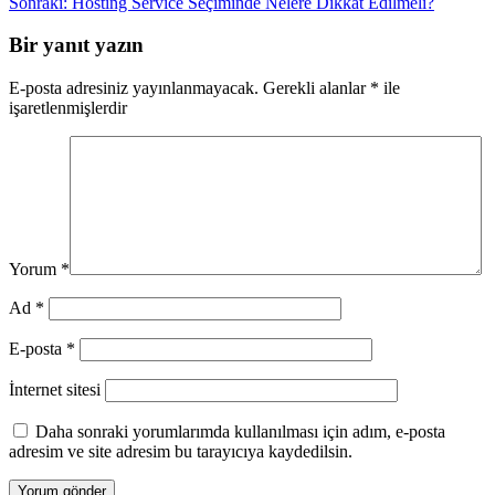
Sonraki:
Hosting Service Seçiminde Nelere Dikkat Edilmeli?
gezinmesi
Bir yanıt yazın
E-posta adresiniz yayınlanmayacak.
Gerekli alanlar
*
ile
işaretlenmişlerdir
Yorum
*
Ad
*
E-posta
*
İnternet sitesi
Daha sonraki yorumlarımda kullanılması için adım, e-posta
adresim ve site adresim bu tarayıcıya kaydedilsin.