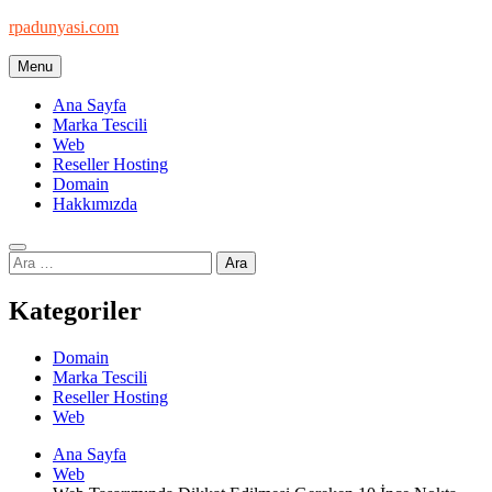
Skip
rpadunyasi.com
to
content
Menu
"Webin Kalbinde: Marka Tescili ve Hosting Çözümleri!
Ana Sayfa
Marka Tescili
Web
Reseller Hosting
Domain
Hakkımızda
Arama:
Kategoriler
Domain
Marka Tescili
Reseller Hosting
Web
Ana Sayfa
Web