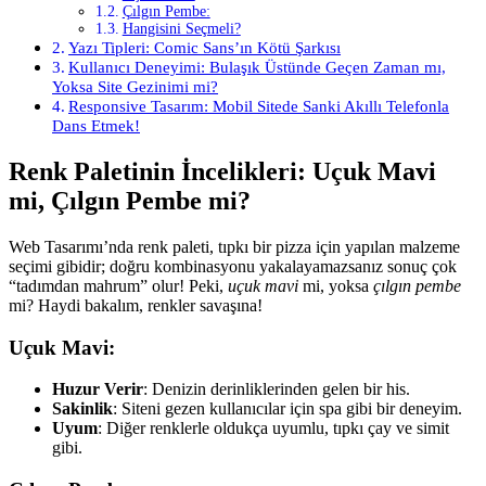
Çılgın Pembe:
Hangisini Seçmeli?
Yazı Tipleri: Comic Sans’ın Kötü Şarkısı
Kullanıcı Deneyimi: Bulaşık Üstünde Geçen Zaman mı,
Yoksa Site Gezinimi mi?
Responsive Tasarım: Mobil Sitede Sanki Akıllı Telefonla
Dans Etmek!
Renk Paletinin İncelikleri: Uçuk Mavi
mi, Çılgın Pembe mi?
Web Tasarımı’nda renk paleti, tıpkı bir pizza için yapılan malzeme
seçimi gibidir; doğru kombinasyonu yakalayamazsanız sonuç çok
“tadımdan mahrum” olur! Peki,
uçuk mavi
mi, yoksa
çılgın pembe
mi? Haydi bakalım, renkler savaşına!
Uçuk Mavi:
Huzur Verir
: Denizin derinliklerinden gelen bir his.
Sakinlik
: Siteni gezen kullanıcılar için spa gibi bir deneyim.
Uyum
: Diğer renklerle oldukça uyumlu, tıpkı çay ve simit
gibi.