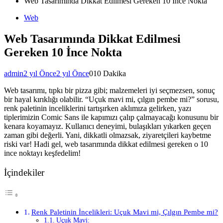
Web Tasarımında Dikkat Edilmesi Gereken 10 İnce Nokta
Web
Web Tasarımında Dikkat Edilmesi
Gereken 10 İnce Nokta
admin
2 yıl Önce
2 yıl Önce
0
10 Dakika
Web tasarımı, tıpkı bir pizza gibi; malzemeleri iyi seçmezsen, sonuç
bir hayal kırıklığı olabilir. “Uçuk mavi mi, çılgın pembe mi?” sorusu,
renk paletinin inceliklerini tartışırken aklımıza gelirken, yazı
tiplerimizin Comic Sans ile kapımızı çalıp çalmayacağı konusunu bir
kenara koyamayız. Kullanıcı deneyimi, bulaşıkları yıkarken geçen
zaman gibi değerli. Yani, dikkatli olmazsak, ziyaretçileri kaybetme
riski var! Hadi gel, web tasarımında dikkat edilmesi gereken o 10
ince noktayı keşfedelim!
İçindekiler
Renk Paletinin İncelikleri: Uçuk Mavi mi, Çılgın Pembe mi?
Uçuk Mavi: