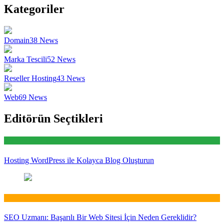
Kategoriler
Domain
38
News
Marka Tescili
52
News
Reseller Hosting
43
News
Web
69
News
Editörün Seçtikleri
Reseller Hosting
Hosting WordPress ile Kolayca Blog Oluşturun
Web
SEO Uzmanı: Başarılı Bir Web Sitesi İçin Neden Gereklidir?