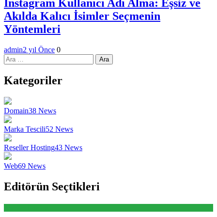
Instagram Kullanıcı Adı Alma: Eşsiz ve
Akılda Kalıcı İsimler Seçmenin
Yöntemleri
admin
2 yıl Önce
0
Arama:
Kategoriler
Domain
38
News
Marka Tescili
52
News
Reseller Hosting
43
News
Web
69
News
Editörün Seçtikleri
Reseller Hosting