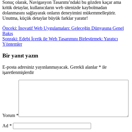
Sonuç olarak, Navigasyon Tasarımı’ndaki bu gözden kaçar ama
kritik detaylar, kullanıcıların web sitenizde kaybolmadan
dolanmasını sağlayarak onların deneyimini mükemmelleştirir.
Unutma, küçük detaylar büyük farklar yaratır!
Yazı
Önceki:
İnovatif Web Uygulamaları: Geleceğin Dünyasına Genel
Bakış
gezinmesi
Sonraki:
Edebi İçerik ile Web Tasarımını Birleştirmek: Yaratıcı
Yöntemler
Bir yanıt yazın
E-posta adresiniz yayınlanmayacak.
Gerekli alanlar
*
ile
işaretlenmişlerdir
Yorum
*
Ad
*