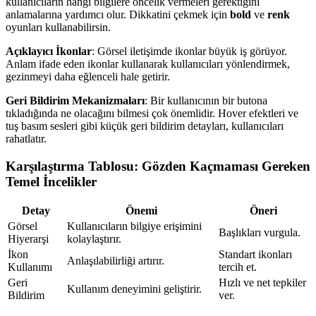
kullanıcıların hangi bilgilere öncelik vermeleri gerektiğini
anlamalarına yardımcı olur. Dikkatini çekmek için
bold
ve
renk
oyunları kullanabilirsin.
Açıklayıcı İkonlar
: Görsel iletişimde ikonlar büyük iş görüyor.
Anlam ifade eden ikonlar kullanarak kullanıcıları yönlendirmek,
gezinmeyi daha eğlenceli hale getirir.
Geri Bildirim Mekanizmaları
: Bir kullanıcının bir butona
tıkladığında ne olacağını bilmesi çok önemlidir. Hover efektleri ve
tuş basım sesleri gibi küçük geri bildirim detayları, kullanıcıları
rahatlatır.
Karşılaştırma Tablosu: Gözden Kaçmaması Gereken
Temel İncelikler
Detay
Önemi
Öneri
Görsel
Kullanıcıların bilgiye erişimini
Başlıkları vurgula.
Hiyerarşi
kolaylaştırır.
İkon
Standart ikonları
Anlaşılabilirliği artırır.
Kullanımı
tercih et.
Geri
Hızlı ve net tepkiler
Kullanım deneyimini geliştirir.
Bildirim
ver.