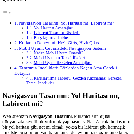
Navigasyon Tasarımı: Yol Haritası mı, Labirent mi?
Yol Haritası Avantajları:
Labirent Tasarımı Riskleri:
Karşılaştırma Tablosu:
Kullanıcı Deneyimi: Hızlı Giriş, Hızlı Çıkış
Mobil Uyum: Cebinizdeki Navigasyon Sistemi
Neden Mobil Uyum Önemli?
Mobil Uyumun Temel İlkeleri:
Mobil Uyum ile Gelen Avantajlar:
Tasarımın İncelikleri: Gözlerden Kaçan Ama Gerekli
Detaylar
Karşılaştırma Tablosu: Gözden Kaçmaması Gereken
Temel İncelikler
Navigasyon Tasarımı: Yol Haritası mı,
Labirent mi?
Web sitenizin
Navigasyon Tasarımı
, kullanıcıların dijital
dünyanızda keyifli bir yolculuk yapmasını sağlar. Ancak, bu tasarım
bir yol haritası gibi net mi olmalı, yoksa bir labirent gibi karmaşık
mı? İşte bu sorunun yanıtı, kullanıcı deneyiminizi doğrudan etkiler.