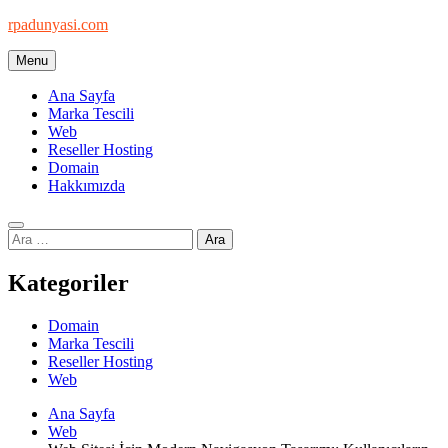
Skip
rpadunyasi.com
to
content
Menu
"Webin Kalbinde: Marka Tescili ve Hosting Çözümleri!
Ana Sayfa
Marka Tescili
Web
Reseller Hosting
Domain
Hakkımızda
Arama:
Kategoriler
Domain
Marka Tescili
Reseller Hosting
Web
Ana Sayfa
Web