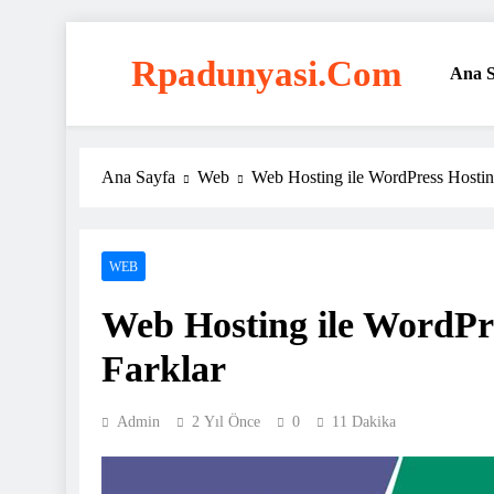
Skip
to
Rpadunyasi.com
Ana S
content
"Webin Kalbinde: Marka Tescili ve Hosting Çözüml
Ana Sayfa
Web
Web Hosting ile WordPress Hostin
WEB
Web Hosting ile WordPr
Farklar
Admin
2 Yıl Önce
0
11 Dakika