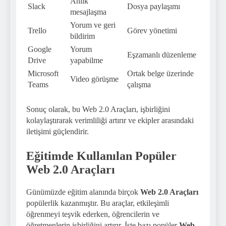
Anlık
Slack
Dosya paylaşımı
mesajlaşma
Yorum ve geri
Trello
Görev yönetimi
bildirim
Google
Yorum
Eşzamanlı düzenleme
Drive
yapabilme
Microsoft
Ortak belge üzerinde
Video görüşme
Teams
çalışma
Sonuç olarak, bu Web 2.0 Araçları, işbirliğini
kolaylaştırarak verimliliği artırır ve ekipler arasındaki
iletişimi güçlendirir.
Eğitimde Kullanılan Popüler
Web 2.0 Araçları
Günümüzde eğitim alanında birçok
Web 2.0 Araçları
popülerlik kazanmıştır. Bu araçlar, etkileşimli
öğrenmeyi teşvik ederken, öğrencilerin ve
öğretmenlerin işbirliğini artırır. İşte bazı popüler
Web