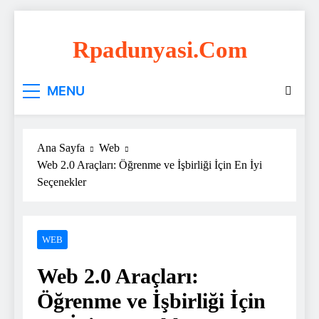
Skip
to
Rpadunyasi.com
content
"Webin Kalbinde: Marka Tescili ve Hosting
MENU
Çözümleri!
Ana Sayfa
Web
Web 2.0 Araçları: Öğrenme ve İşbirliği İçin En İyi
Seçenekler
WEB
Web 2.0 Araçları:
Öğrenme ve İşbirliği İçin