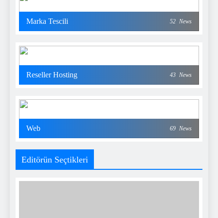
Marka Tescili
52
News
Reseller Hosting
43
News
Web
69
News
Editörün Seçtikleri