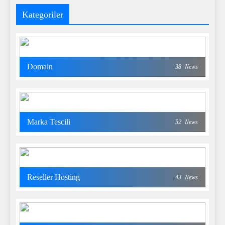
Kategoriler
Domain
38
News
Marka Tescili
52
News
Reseller Hosting
43
News