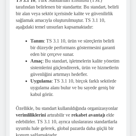
TS 3.1 10
, Türk Standartları Enstitüsü (TSE)
tarafından belirlenen bir standarttır. Bu standart, belirli
bir alan veya sektör içerisinde kalite ve güvenilirlik
sağlamak amacıyla oluşturulmuştur. TS 3.1 10,
aşağıdaki temel unsurları kapsamaktadır:
Tanım
: TS 3.1 10, ürün ve süreçlerin belirli
bir düzeyde performans göstermesini garanti
eden bir çerçeve sunar.
Amaç
: Bu standart, işletmelerin kalite yönetim
sistemlerini güçlendirerek, ürün ve hizmetlerin
güvenliğini artırmayı hedefler.
Uygulama
: TS 3.1 10, birçok farklı sektörde
uygulama alanı bulur ve bu sayede geniş bir
kabul görür.
Özellikle, bu standart kullanıldığında organizasyonlar
verimliliklerini
artırabilir ve
rekabet avantajı
elde
edebilirler. TS 3.1 10, ayrıca uluslararası standartlarla
uyumlu hale gelerek, global pazarda daha güçlü bir
konum sağlamaktadır.