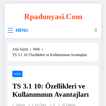
Skip
to
Rpadunyasi.com
content
"Webin Kalbinde: Marka Tescili ve Hosting
MENU
Çözümleri!
Ana Sayfa
Web
TS 3.1 10: Özellikleri ve Kullanımının Avantajları
WEB
TS 3.1 10: Özellikleri ve
Kullanımının Avantajları
Admin
2 Yıl Önce
0
16 Dakika