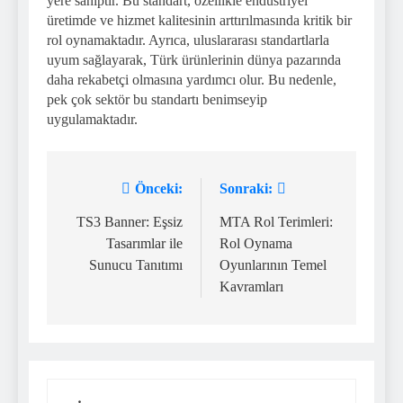
yere sahiptir. Bu standart, özellikle endüstriyel
üretimde ve hizmet kalitesinin arttırılmasında kritik bir
rol oynamaktadır. Ayrıca, uluslararası standartlarla
uyum sağlayarak, Türk ürünlerinin dünya pazarında
daha rekabetçi olmasına yardımcı olur. Bu nedenle,
pek çok sektör bu standartı benimseyip
uygulamaktadır.
Önceki:
Sonraki:
Yazı
gezinmesi
TS3 Banner: Eşsiz
MTA Rol Terimleri:
Tasarımlar ile
Rol Oynama
Sunucu Tanıtımı
Oyunlarının Temel
Kavramları