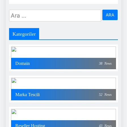
Arama:
Kategoriler
Domain
38
News
Marka Tescili
52
News
Reseller Hosting
43
News