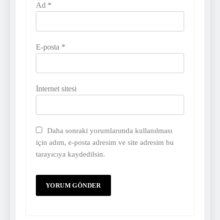
Ad
*
E-posta
*
İnternet sitesi
Daha sonraki yorumlarımda kullanılması
için adım, e-posta adresim ve site adresim bu
tarayıcıya kaydedilsin.