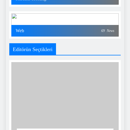
Web
69
News
Editörün Seçtikleri