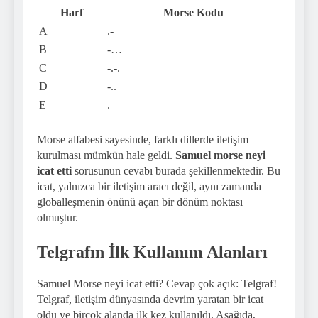
Harf
Morse Kodu
A
.-
B
-…
C
-.-.
D
-..
E
.
Morse alfabesi sayesinde, farklı dillerde iletişim
kurulması mümkün hale geldi.
Samuel morse neyi
icat etti
sorusunun cevabı burada şekillenmektedir. Bu
icat, yalnızca bir iletişim aracı değil, aynı zamanda
globalleşmenin önünü açan bir dönüm noktası
olmuştur.
Telgrafın İlk Kullanım Alanları
Samuel Morse neyi icat etti? Cevap çok açık: Telgraf!
Telgraf, iletişim dünyasında devrim yaratan bir icat
oldu ve birçok alanda ilk kez kullanıldı. Aşağıda,