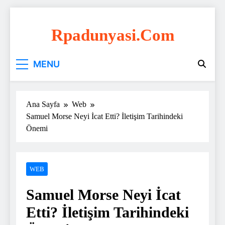
Skip
to
Rpadunyasi.com
content
"Webin Kalbinde: Marka Tescili ve Hosting
MENU
Çözümleri!
Ana Sayfa
Web
Samuel Morse Neyi İcat Etti? İletişim Tarihindeki
Önemi
WEB
Samuel Morse Neyi İcat
Etti? İletişim Tarihindeki