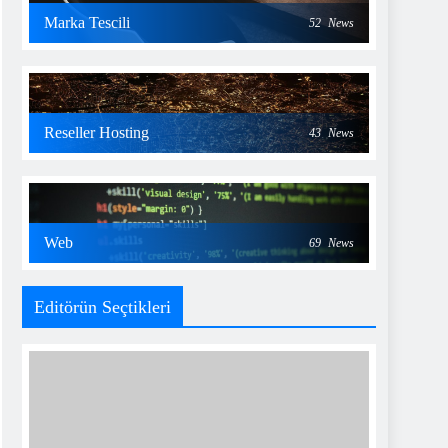
Marka Tescili
52
News
Reseller Hosting
43
News
Web
69
News
Editörün Seçtikleri