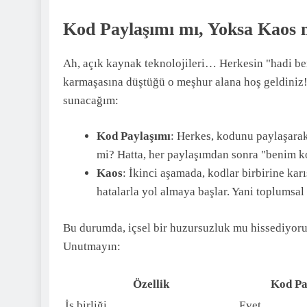
Kod Paylaşımı mı, Yoksa Kaos
Ah, açık kaynak teknolojileri… Herkesin "hadi be
karmaşasına düştüğü o meşhur alana hoş geldiniz! B
sunacağım:
Kod Paylaşımı
: Herkes, kodunu paylaşarak
mi? Hatta, her paylaşımdan sonra "benim ko
Kaos
: İkinci aşamada, kodlar birbirine kar
hatalarla yol almaya başlar. Yani toplumsal
Bu durumda, içsel bir huzursuzluk mu hissediyor
Unutmayın:
Özellik
Kod Pa
İş birliği
Evet