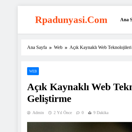
Skip
to
Rpadunyasi.com
Ana S
content
"Webin Kalbinde: Marka Tescili ve Hosting Çözüml
Ana Sayfa
Web
Açık Kaynaklı Web Teknolojileri i
WEB
Açık Kaynaklı Web Teknol
Geliştirme
Admin
2 Yıl Önce
0
9 Dakika