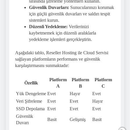
sırasında şifreleme yöntemleri kullanın.
Güvenlik Duvarları:
Sunucularınızı korumak
için güçlü güvenlik duvarları ve saldırı tespit
sistemleri kurun.
Düzenli Yedekleme:
Verilerinizi
kaybetmemek için düzenli aralıklarla
yedekleme işlemleri gerçekleştirin.
Aşağıdaki tablo, Reseller Hosting ile Cloud Servisi
sağlayan platformların performans ve güvenlik
karşılaştırmasını sunmaktadır:
Platform
Platform
Platform
Özellik
A
B
C
Yük Dengeleme
Evet
Hayır
Evet
Veri Şifreleme
Evet
Evet
Hayır
SSD Depolama
Evet
Evet
Evet
Güvenlik
Basit
Gelişmiş
Basit
Duvarı