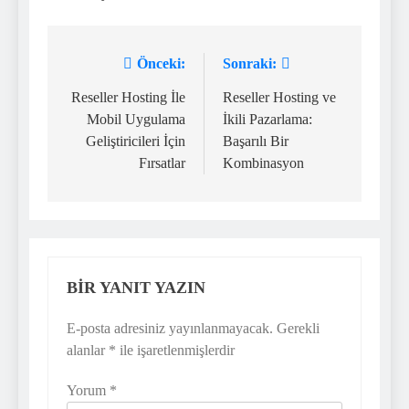
Önceki:
Sonraki:
Yazı
gezinmesi
Reseller Hosting İle
Reseller Hosting ve
Mobil Uygulama
İkili Pazarlama:
Geliştiricileri İçin
Başarılı Bir
Fırsatlar
Kombinasyon
BIR YANIT YAZIN
E-posta adresiniz yayınlanmayacak.
Gerekli
alanlar
*
ile işaretlenmişlerdir
Yorum
*