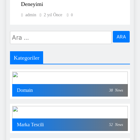
Deneyimi
admin
2 yıl Önce
0
Arama:
Kategoriler
Domain
38
News
Marka Tescili
52
News