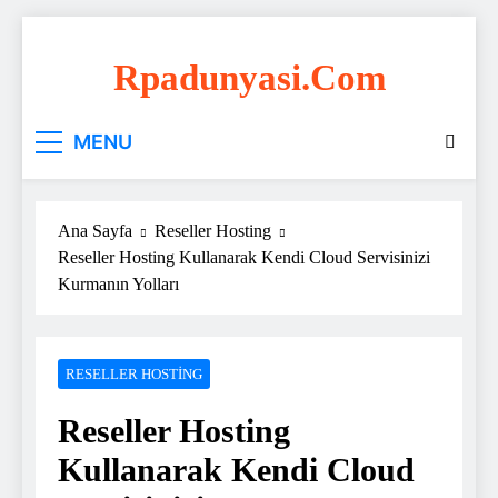
Skip
to
Rpadunyasi.com
content
"Webin Kalbinde: Marka Tescili ve Hosting
MENU
Çözümleri!
Ana Sayfa
Reseller Hosting
Reseller Hosting Kullanarak Kendi Cloud Servisinizi
Kurmanın Yolları
RESELLER HOSTING
Reseller Hosting
Kullanarak Kendi Cloud