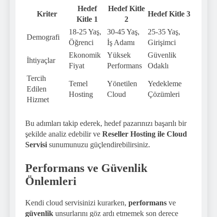
Hedef
Hedef Kitle
Kriter
Hedef Kitle 3
Kitle 1
2
18-25 Yaş,
30-45 Yaş,
25-35 Yaş,
Demografi
Öğrenci
İş Adamı
Girişimci
Ekonomik
Yüksek
Güvenlik
İhtiyaçlar
Fiyat
Performans
Odaklı
Tercih
Temel
Yönetilen
Yedekleme
Edilen
Hosting
Cloud
Çözümleri
Hizmet
Bu adımları takip ederek, hedef pazarınızı başarılı bir
şekilde analiz edebilir ve
Reseller Hosting ile Cloud
Servisi
sunumunuzu güçlendirebilirsiniz.
Performans ve Güvenlik
Önlemleri
Kendi cloud servisinizi kurarken,
performans
ve
güvenlik
unsurlarını göz ardı etmemek son derece