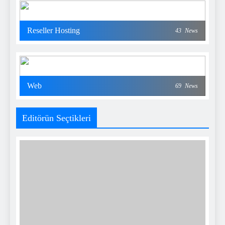
Reseller Hosting
43
News
Web
69
News
Editörün Seçtikleri