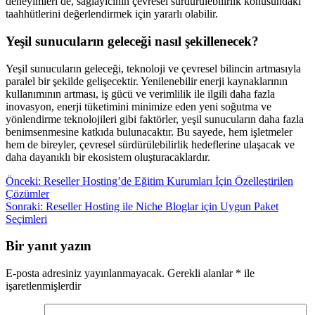
deneyimleri de, sağlayıcının çevresel sürdürülebilirlik konusundaki
taahhütlerini değerlendirmek için yararlı olabilir.
Yeşil sunucuların geleceği nasıl şekillenecek?
Yeşil sunucuların geleceği, teknoloji ve çevresel bilincin artmasıyla
paralel bir şekilde gelişecektir. Yenilenebilir enerji kaynaklarının
kullanımının artması, iş gücü ve verimlilik ile ilgili daha fazla
inovasyon, enerji tüketimini minimize eden yeni soğutma ve
yönlendirme teknolojileri gibi faktörler, yeşil sunucuların daha fazla
benimsenmesine katkıda bulunacaktır. Bu sayede, hem işletmeler
hem de bireyler, çevresel sürdürülebilirlik hedeflerine ulaşacak ve
daha dayanıklı bir ekosistem oluşturacaklardır.
Yazı
Önceki:
Reseller Hosting’de Eğitim Kurumları İçin Özelleştirilen
Çözümler
gezinmesi
Sonraki:
Reseller Hosting ile Niche Bloglar için Uygun Paket
Seçimleri
Bir yanıt yazın
E-posta adresiniz yayınlanmayacak.
Gerekli alanlar
*
ile
işaretlenmişlerdir