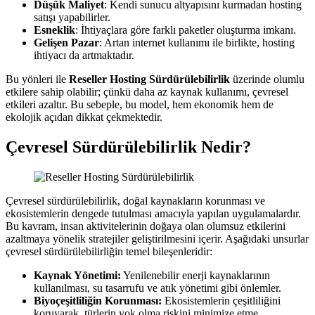
Düşük Maliyet
: Kendi sunucu altyapısını kurmadan hosting
satışı yapabilirler.
Esneklik
: İhtiyaçlara göre farklı paketler oluşturma imkanı.
Gelişen Pazar
: Artan internet kullanımı ile birlikte, hosting
ihtiyacı da artmaktadır.
Bu yönleri ile
Reseller Hosting Sürdürülebilirlik
üzerinde olumlu
etkilere sahip olabilir; çünkü daha az kaynak kullanımı, çevresel
etkileri azaltır. Bu sebeple, bu model, hem ekonomik hem de
ekolojik açıdan dikkat çekmektedir.
Çevresel Sürdürülebilirlik Nedir?
Çevresel sürdürülebilirlik, doğal kaynakların korunması ve
ekosistemlerin dengede tutulması amacıyla yapılan uygulamalardır.
Bu kavram, insan aktivitelerinin doğaya olan olumsuz etkilerini
azaltmaya yönelik stratejiler geliştirilmesini içerir. Aşağıdaki unsurlar
çevresel sürdürülebilirliğin temel bileşenleridir:
Kaynak Yönetimi:
Yenilenebilir enerji kaynaklarının
kullanılması, su tasarrufu ve atık yönetimi gibi önlemler.
Biyoçeşitliliğin Korunması:
Ekosistemlerin çeşitliliğini
koruyarak, türlerin yok olma riskini minimize etme.