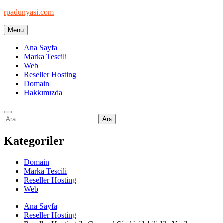
Skip
rpadunyasi.com
to
content
Menu
"Webin Kalbinde: Marka Tescili ve Hosting Çözümleri!
Ana Sayfa
Marka Tescili
Web
Reseller Hosting
Domain
Hakkımızda
Arama:
Kategoriler
Domain
Marka Tescili
Reseller Hosting
Web
Ana Sayfa
Reseller Hosting