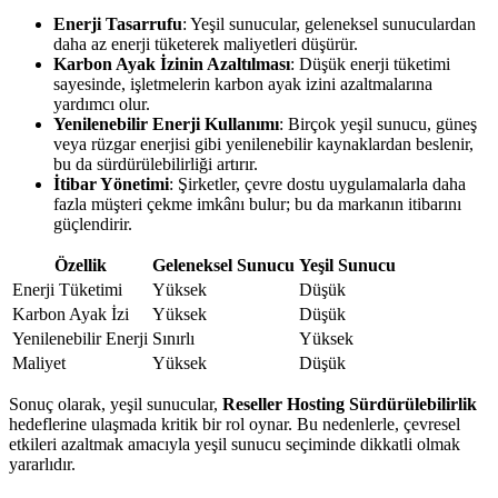
Enerji Tasarrufu
: Yeşil sunucular, geleneksel sunuculardan
daha az enerji tüketerek maliyetleri düşürür.
Karbon Ayak İzinin Azaltılması
: Düşük enerji tüketimi
sayesinde, işletmelerin karbon ayak izini azaltmalarına
yardımcı olur.
Yenilenebilir Enerji Kullanımı
: Birçok yeşil sunucu, güneş
veya rüzgar enerjisi gibi yenilenebilir kaynaklardan beslenir,
bu da sürdürülebilirliği artırır.
İtibar Yönetimi
: Şirketler, çevre dostu uygulamalarla daha
fazla müşteri çekme imkânı bulur; bu da markanın itibarını
güçlendirir.
Özellik
Geleneksel Sunucu
Yeşil Sunucu
Enerji Tüketimi
Yüksek
Düşük
Karbon Ayak İzi
Yüksek
Düşük
Yenilenebilir Enerji
Sınırlı
Yüksek
Maliyet
Yüksek
Düşük
Sonuç olarak, yeşil sunucular,
Reseller Hosting Sürdürülebilirlik
hedeflerine ulaşmada kritik bir rol oynar. Bu nedenlerle, çevresel
etkileri azaltmak amacıyla yeşil sunucu seçiminde dikkatli olmak
yararlıdır.