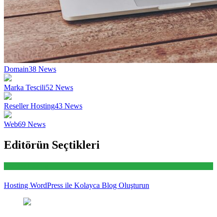
Domain
38
News
Marka Tescili
52
News
Reseller Hosting
43
News
Web
69
News
Editörün Seçtikleri
Reseller Hosting
Hosting WordPress ile Kolayca Blog Oluşturun