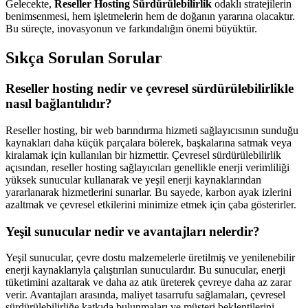
Gelecekte,
Reseller Hosting Sürdürülebilirlik
odaklı stratejilerin
benimsenmesi, hem işletmelerin hem de doğanın yararına olacaktır.
Bu süreçte, inovasyonun ve farkındalığın önemi büyüktür.
Sıkça Sorulan Sorular
Reseller hosting nedir ve çevresel sürdürülebilirlikle
nasıl bağlantılıdır?
Reseller hosting, bir web barındırma hizmeti sağlayıcısının sunduğu
kaynakları daha küçük parçalara bölerek, başkalarına satmak veya
kiralamak için kullanılan bir hizmettir. Çevresel sürdürülebilirlik
açısından, reseller hosting sağlayıcıları genellikle enerji verimliliği
yüksek sunucular kullanarak ve yeşil enerji kaynaklarından
yararlanarak hizmetlerini sunarlar. Bu sayede, karbon ayak izlerini
azaltmak ve çevresel etkilerini minimize etmek için çaba gösterirler.
Yeşil sunucular nedir ve avantajları nelerdir?
Yeşil sunucular, çevre dostu malzemelerle üretilmiş ve yenilenebilir
enerji kaynaklarıyla çalıştırılan sunuculardır. Bu sunucular, enerji
tüketimini azaltarak ve daha az atık üreterek çevreye daha az zarar
verir. Avantajları arasında, maliyet tasarrufu sağlamaları, çevresel
sürdürülebilirliğe katkıda bulunmaları ve müşteri beklentilerini