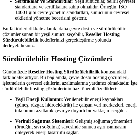
Sertifikalar ve Standardlar
: Yeşil sunucular, belirli çevresel
standartlara ve sertifikalara sahip olmalıdır. Örneğin, ISO
14001 gibi çevre yönetim standartları, sunucunun çevresel
etkilerini yönetme becerisini gösterir.
Bu faktörleri dikkate alarak, daha çevre dostu ve sürdürülebilir
çözümler sunan bir yeşil sunucu seçebilir,
Reseller Hosting
Sürdürülebilirlik
hedeflerinizi gerçekleştirme yolunda
ilerleyebilirsiniz.
Sürdürülebilir Hosting Çözümleri
Günümüzde
Reseller Hosting Sürdürülebilirlik
konusundaki
farkındalık artıyor. Bu bağlamda, çevre dostu hosting çözümleri,
işletmelerin çevresel etkilerini azaltmalarına yardımcı olmaktadır. İşte
sürdürülebilir hosting çözümlerinin bazı önemli özellikleri:
Yeşil Enerji Kullanımı
: Yenilenebilir enerji kaynakları
(güneş, rüzgar, hidroelektrik) ile çalışan veri merkezleri, enerji
tüketimini azaltarak çevreye duyarlı bir yaklaşım sergiler.
Verimli Soğutma Sistemleri
: Gelişmiş soğutma yöntemleri
(örneğin, sıvı soğutma) sayesinde sunucu aşırı ısınmasını
önleyerek enerji tasarrufu sağlar.