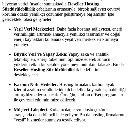
heyecan verici fırsatlar sunmaktadır.
Reseller Hosting
Sürdürülebilirlik
çabalarının artmasıyla, birçok sağlayıcı çevreyi
koruma odaklı yenilikçi çözümler geliştirmeye başlamıştır. İşte
gelecekteki olası gelişmeler:
Yeşil Veri Merkezleri
: Daha fazla hosting sağlayıcısı, enerji
verimliliğini artırmak amacıyla yenilikçi tasarımlar ve doğal
enerji kaynakları kullanarak yeşil veri merkezleri kurmaya
yöneliyor.
Büyük Veri ve Yapay Zeka
: Yapay zeka ve analitik
teknolojileri, enerji tüketimini optimize ederek sunucu
yüklerini etkili bir şekilde yönetmeyi mümkün kılacak. Bu da
Reseller Hosting Sürdürülebilirlik
hedeflerini
destekleyecek.
Karbon Nötr Hedefler
: Hosting firmaları, karbon ayak
izlerini azaltma yönünde iddialı hedefler koyarak taşınabilirliği
artmış hizmetler sunacak. Örneğin, karbon offset programları
ile çevresel etki minimize edilecek.
Müşteri Talepleri
: Kullanıcılar, çevre dostu çözümler
arayışında daha bilinçli hale geliyor. Bu da hosting firmalarını
“yeşil” hizmetler sunmaya teşvik ediyor.