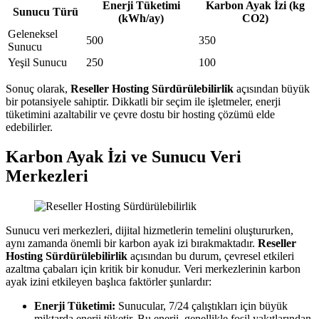
Enerji Tüketimi
Karbon Ayak İzi (kg
Sunucu Türü
(kWh/ay)
CO2)
Geleneksel
500
350
Sunucu
Yeşil Sunucu
250
100
Sonuç olarak,
Reseller Hosting Sürdürülebilirlik
açısından büyük
bir potansiyele sahiptir. Dikkatli bir seçim ile işletmeler, enerji
tüketimini azaltabilir ve çevre dostu bir hosting çözümü elde
edebilirler.
Karbon Ayak İzi ve Sunucu Veri
Merkezleri
Sunucu veri merkezleri, dijital hizmetlerin temelini oluştururken,
aynı zamanda önemli bir karbon ayak izi bırakmaktadır.
Reseller
Hosting Sürdürülebilirlik
açısından bu durum, çevresel etkileri
azaltma çabaları için kritik bir konudur. Veri merkezlerinin karbon
ayak izini etkileyen başlıca faktörler şunlardır:
Enerji Tüketimi:
Sunucular, 7/24 çalıştıkları için büyük
miktarda enerji tüketir. Bu enerji, genellikle fosil yakıtlarından