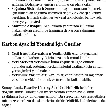
sağlanır. Dolayısıyla, enerji verimliliği ön plana çıkar.
Soğutma Sistemleri:
Sunucuların aşırı ısınmasını önlemek
için kullanılan soğutma sistemleri de yüksek enerji tüketimi
gerektirir. Eğitimli sistemler ve yeşil teknolojiler bu noktada
devreye girmektedir.
Malzeme Altyapısı:
Sunucuların yapımında kullanılan
malzemelerin üretimi ve taşınması da karbon salınımına
katkıda bulunur.
Karbon Ayak İzi Yönetimi İçin Öneriler
Yeşil Enerji Kaynakları:
Yenilenebilir enerji kaynakları
kullanarak karbon ayak izini azaltmak mümkündür.
Veri Merkezi Yerleşimi:
İklim koşullarını göz önünde
bulundurarak soğutma gereksinimlerini azaltmak için uygun
yer seçimleri yapılmalıdır.
Verimlilik Yazılımları:
Yazılımlar, enerji tasarrufu sağlamak
ve sunucu yükünü optimize etmek için kullanılabilir.
Sonuç olarak,
Reseller Hosting Sürdürülebilirlik
hedefleri
doğrultusunda, sunucu veri merkezlerinin karbon ayak izinin
azaltılması büyük bir öneme sahiptir. Bu süreç, hem çevresel etkileri
minimize eder hem de işletmelerin sürdürülebilirlik hedeflerine katkı
sağlar.