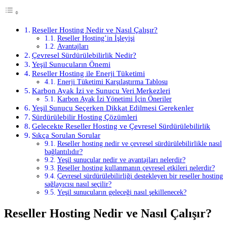
Reseller Hosting Nedir ve Nasıl Çalışır?
Reseller Hosting’in İşleyişi
Avantajları
Çevresel Sürdürülebilirlik Nedir?
Yeşil Sunucuların Önemi
Reseller Hosting ile Enerji Tüketimi
Enerji Tüketimi Karşılaştırma Tablosu
Karbon Ayak İzi ve Sunucu Veri Merkezleri
Karbon Ayak İzi Yönetimi İçin Öneriler
Yeşil Sunucu Seçerken Dikkat Edilmesi Gerekenler
Sürdürülebilir Hosting Çözümleri
Gelecekte Reseller Hosting ve Çevresel Sürdürülebilirlik
Sıkça Sorulan Sorular
Reseller hosting nedir ve çevresel sürdürülebilirlikle nasıl
bağlantılıdır?
Yeşil sunucular nedir ve avantajları nelerdir?
Reseller hosting kullanmanın çevresel etkileri nelerdir?
Çevresel sürdürülebilirliği destekleyen bir reseller hosting
sağlayıcısı nasıl seçilir?
Yeşil sunucuların geleceği nasıl şekillenecek?
Reseller Hosting Nedir ve Nasıl Çalışır?