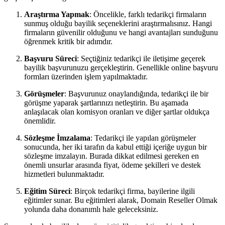
Araştırma Yapmak
: Öncelikle, farklı tedarikçi firmaların
sunmuş olduğu bayilik seçeneklerini araştırmalısınız. Hangi
firmaların güvenilir olduğunu ve hangi avantajları sunduğunu
öğrenmek kritik bir adımdır.
Başvuru Süreci
: Seçtiğiniz tedarikçi ile iletişime geçerek
bayilik başvurunuzu gerçekleştirin. Genellikle online başvuru
formları üzerinden işlem yapılmaktadır.
Görüşmeler
: Başvurunuz onaylandığında, tedarikçi ile bir
görüşme yaparak şartlarınızı netleştirin. Bu aşamada
anlaşılacak olan komisyon oranları ve diğer şartlar oldukça
önemlidir.
Sözleşme İmzalama
: Tedarikçi ile yapılan görüşmeler
sonucunda, her iki tarafın da kabul ettiği içeriğe uygun bir
sözleşme imzalayın. Burada dikkat edilmesi gereken en
önemli unsurlar arasında fiyat, ödeme şekilleri ve destek
hizmetleri bulunmaktadır.
Eğitim Süreci
: Birçok tedarikçi firma, bayilerine ilgili
eğitimler sunar. Bu eğitimleri alarak, Domain Reseller Olmak
yolunda daha donanımlı hale geleceksiniz.