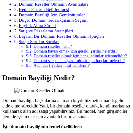
Domain Reseller Olmanın Avantajları
Hedef Pazarın Belirlenmesi
Domain Bayiliği İçin Gereksinimler
Doğru Domain Tedarikçisinin Seçimi
Bayilik Alma Süreci
Satış ve Pazarlama Stratejileri
Başarılı Bir Domain Reseller Olmanın İpuçları
Sıkça Sorulan Sorular
Domain reseller nedir?
Domain bayisi olmak için gerekli şartlar nelerdir?
Domain reseller olmak için hangi adımlar izlenmelidir?
Domain satışında başarılı olmak için ipuçları nelerdir?
Alan adı fiyatları nasıl belirlenir?
Domain Bayiliği Nedir?
Domain bayiliği, başkalarına alan adı kaydı hizmeti sunarak gelir
elde etme sürecidir. Yani, bir domain reseller olarak, kendi markanızı
kullanarak alan adı satışı yapabilirsiniz. Bu model, hem girişimciler
hem de işletmeler için avantajlı bir fırsat sunar.
İşte domain bayiliğinin temel özellikleri: