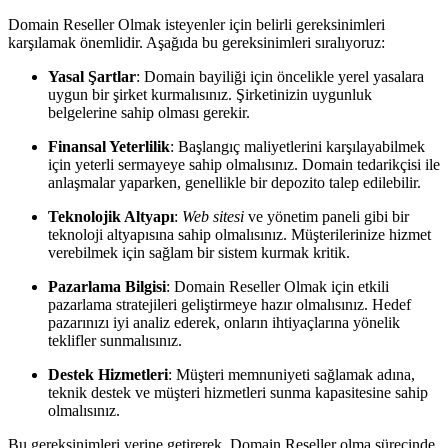
Domain Reseller Olmak isteyenler için belirli gereksinimleri
karşılamak önemlidir. Aşağıda bu gereksinimleri sıralıyoruz:
Yasal Şartlar
: Domain bayiliği için öncelikle yerel yasalara
uygun bir şirket kurmalısınız. Şirketinizin uygunluk
belgelerine sahip olması gerekir.
Finansal Yeterlilik
: Başlangıç maliyetlerini karşılayabilmek
için yeterli sermayeye sahip olmalısınız. Domain tedarikçisi ile
anlaşmalar yaparken, genellikle bir depozito talep edilebilir.
Teknolojik Altyapı
:
Web sitesi
ve yönetim paneli gibi bir
teknoloji altyapısına sahip olmalısınız. Müşterilerinize hizmet
verebilmek için sağlam bir sistem kurmak kritik.
Pazarlama Bilgisi
: Domain Reseller Olmak için etkili
pazarlama stratejileri geliştirmeye hazır olmalısınız. Hedef
pazarınızı iyi analiz ederek, onların ihtiyaçlarına yönelik
teklifler sunmalısınız.
Destek Hizmetleri
: Müşteri memnuniyeti sağlamak adına,
teknik destek ve müşteri hizmetleri sunma kapasitesine sahip
olmalısınız.
Bu gereksinimleri yerine getirerek, Domain Reseller olma sürecinde