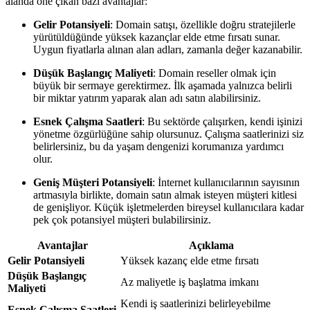
alanda öne çıkan bazı avantajlar:
Gelir Potansiyeli
: Domain satışı, özellikle doğru stratejilerle
yürütüldüğünde yüksek kazançlar elde etme fırsatı sunar.
Uygun fiyatlarla alınan alan adları, zamanla değer kazanabilir.
Düşük Başlangıç Maliyeti
: Domain reseller olmak için
büyük bir sermaye gerektirmez. İlk aşamada yalnızca belirli
bir miktar yatırım yaparak alan adı satın alabilirsiniz.
Esnek Çalışma Saatleri
: Bu sektörde çalışırken, kendi işinizi
yönetme özgürlüğüne sahip olursunuz. Çalışma saatlerinizi siz
belirlersiniz, bu da yaşam dengenizi korumanıza yardımcı
olur.
Geniş Müşteri Potansiyeli
: İnternet kullanıcılarının sayısının
artmasıyla birlikte, domain satın almak isteyen müşteri kitlesi
de genişliyor. Küçük işletmelerden bireysel kullanıcılara kadar
pek çok potansiyel müşteri bulabilirsiniz.
Avantajlar
Açıklama
Gelir Potansiyeli
Yüksek kazanç elde etme fırsatı
Düşük Başlangıç
Az maliyetle iş başlatma imkanı
Maliyeti
Kendi iş saatlerinizi belirleyebilme
Esnek Çalışma Saatleri