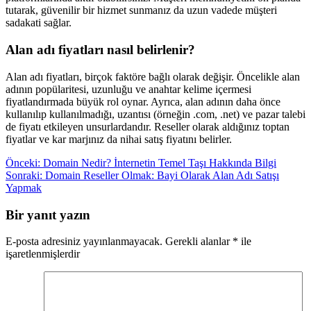
tutarak, güvenilir bir hizmet sunmanız da uzun vadede müşteri
sadakati sağlar.
Alan adı fiyatları nasıl belirlenir?
Alan adı fiyatları, birçok faktöre bağlı olarak değişir. Öncelikle alan
adının popülaritesi, uzunluğu ve anahtar kelime içermesi
fiyatlandırmada büyük rol oynar. Ayrıca, alan adının daha önce
kullanılıp kullanılmadığı, uzantısı (örneğin .com, .net) ve pazar talebi
de fiyatı etkileyen unsurlardandır. Reseller olarak aldığınız toptan
fiyatlar ve kar marjınız da nihai satış fiyatını belirler.
Yazı
Önceki:
Domain Nedir? İnternetin Temel Taşı Hakkında Bilgi
Sonraki:
Domain Reseller Olmak: Bayi Olarak Alan Adı Satışı
gezinmesi
Yapmak
Bir yanıt yazın
E-posta adresiniz yayınlanmayacak.
Gerekli alanlar
*
ile
işaretlenmişlerdir