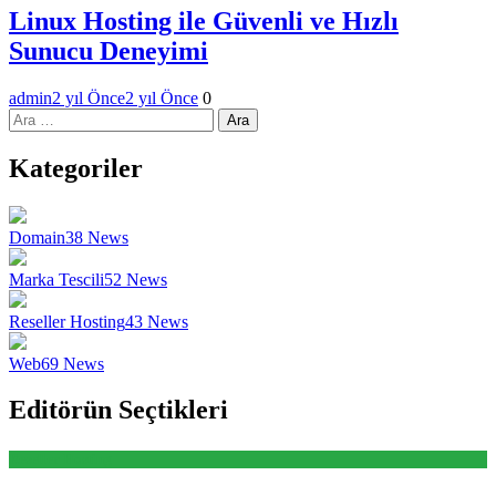
Linux Hosting ile Güvenli ve Hızlı
Sunucu Deneyimi
admin
2 yıl Önce
2 yıl Önce
0
Arama:
Kategoriler
Domain
38
News
Marka Tescili
52
News
Reseller Hosting
43
News
Web
69
News
Editörün Seçtikleri
Reseller Hosting