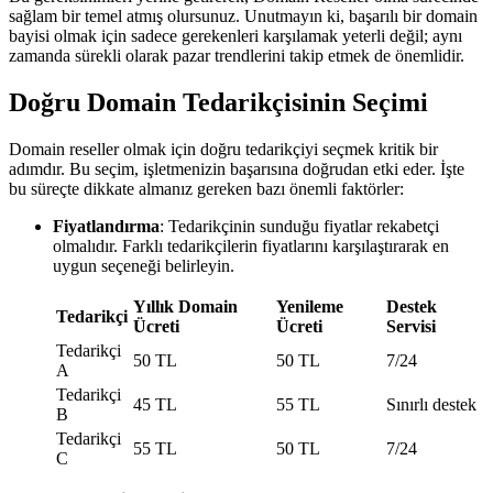
sağlam bir temel atmış olursunuz. Unutmayın ki, başarılı bir domain
bayisi olmak için sadece gerekenleri karşılamak yeterli değil; aynı
zamanda sürekli olarak pazar trendlerini takip etmek de önemlidir.
Doğru Domain Tedarikçisinin Seçimi
Domain reseller olmak için doğru tedarikçiyi seçmek kritik bir
adımdır. Bu seçim, işletmenizin başarısına doğrudan etki eder. İşte
bu süreçte dikkate almanız gereken bazı önemli faktörler:
Fiyatlandırma
: Tedarikçinin sunduğu fiyatlar rekabetçi
olmalıdır. Farklı tedarikçilerin fiyatlarını karşılaştırarak en
uygun seçeneği belirleyin.
Yıllık Domain
Yenileme
Destek
Tedarikçi
Ücreti
Ücreti
Servisi
Tedarikçi
50 TL
50 TL
7/24
A
Tedarikçi
45 TL
55 TL
Sınırlı destek
B
Tedarikçi
55 TL
50 TL
7/24
C