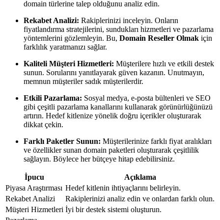
domain türlerine talep olduğunu analiz edin.
Rekabet Analizi:
Rakiplerinizi inceleyin. Onların
fiyatlandırma stratejilerini, sundukları hizmetleri ve pazarlama
yöntemlerini gözlemleyin. Bu,
Domain Reseller Olmak
için
farklılık yaratmanızı sağlar.
Kaliteli Müşteri Hizmetleri:
Müşterilere hızlı ve etkili destek
sunun. Sorularını yanıtlayarak güven kazanın. Unutmayın,
memnun müşteriler sadık müşterilerdir.
Etkili Pazarlama:
Sosyal medya, e-posta bültenleri ve SEO
gibi çeşitli pazarlama kanallarını kullanarak görünürlüğünüzü
artırın. Hedef kitlenize yönelik doğru içerikler oluşturarak
dikkat çekin.
Farklı Paketler Sunun:
Müşterilerinize farklı fiyat aralıkları
ve özellikler sunan domain paketleri oluşturarak çeşitlilik
sağlayın. Böylece her bütçeye hitap edebilirsiniz.
İpucu
Açıklama
Piyasa Araştırması
Hedef kitlenin ihtiyaçlarını belirleyin.
Rekabet Analizi
Rakiplerinizi analiz edin ve onlardan farklı olun.
Müşteri Hizmetleri
İyi bir destek sistemi oluşturun.