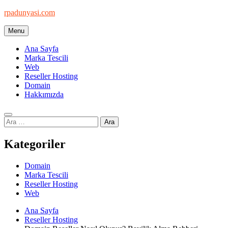
Skip
rpadunyasi.com
to
content
Menu
"Webin Kalbinde: Marka Tescili ve Hosting Çözümleri!
Ana Sayfa
Marka Tescili
Web
Reseller Hosting
Domain
Hakkımızda
Arama:
Kategoriler
Domain
Marka Tescili
Reseller Hosting
Web
Ana Sayfa
Reseller Hosting