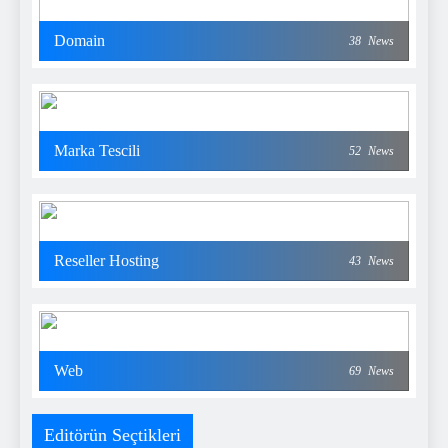
Domain
38
News
Marka Tescili
52
News
Reseller Hosting
43
News
Web
69
News
Editörün Seçtikleri