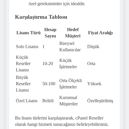
özel gereksinimler için idealdir.
Karşılaştırma Tablosu
Hesap
Hedef
Lisans Türü
Fiyat Aralığı
Sayısı
Müşteri
Bireysel
Solo Lisansı
1
Düşük
Kullanıcılar
Küçük
Küçük
Reseller
10-20
Orta
İşletmeler
Lisansı
Büyük
Orta Ölçekli
Reseller
50-100
Yüksek
İşletmeler
Lisansı
Kurumsal
Özel Lisans
Belirli
Özelleştirilmiş
Müşteriler
Bu lisans türlerini karşılaştırarak, cPanel Reseller
olarak hangi hizmeti sunacağınızı belirleyebilirsiniz.