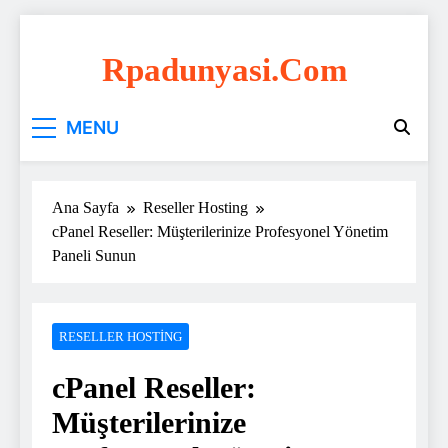
Skip
to
Rpadunyasi.com
content
"Webin Kalbinde: Marka Tescili ve Hosting
MENU
Çözümleri!
Ana Sayfa
Reseller Hosting
cPanel Reseller: Müşterilerinize Profesyonel Yönetim
Paneli Sunun
RESELLER HOSTING
cPanel Reseller:
Müşterilerinize