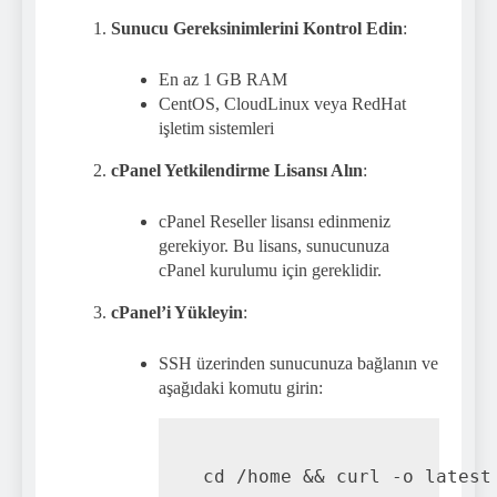
Sunucu Gereksinimlerini Kontrol Edin
:
En az 1 GB RAM
CentOS, CloudLinux veya RedHat
işletim sistemleri
cPanel Yetkilendirme Lisansı Alın
:
cPanel Reseller lisansı edinmeniz
gerekiyor. Bu lisans, sunucunuza
cPanel kurulumu için gereklidir.
cPanel’i Yükleyin
:
SSH üzerinden sunucunuza bağlanın ve
aşağıdaki komutu girin: