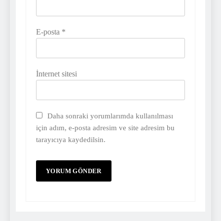
E-posta
*
İnternet sitesi
Daha sonraki yorumlarımda kullanılması
için adım, e-posta adresim ve site adresim bu
tarayıcıya kaydedilsin.