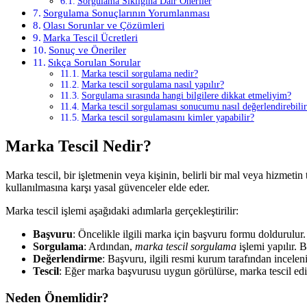
Sorgulama Sıklığına Dair Öneriler
Sorgulama Sonuçlarının Yorumlanması
Olası Sorunlar ve Çözümleri
Marka Tescil Ücretleri
Sonuç ve Öneriler
Sıkça Sorulan Sorular
Marka tescil sorgulama nedir?
Marka tescil sorgulama nasıl yapılır?
Sorgulama sırasında hangi bilgilere dikkat etmeliyim?
Marka tescil sorgulaması sonucumu nasıl değerlendirebili
Marka tescil sorgulamasını kimler yapabilir?
Marka Tescil Nedir?
Marka tescil, bir işletmenin veya kişinin, belirli bir mal veya hizmeti
kullanılmasına karşı yasal güvenceler elde eder.
Marka tescil işlemi aşağıdaki adımlarla gerçekleştirilir:
Başvuru
: Öncelikle ilgili marka için başvuru formu doldurulur.
Sorgulama
: Ardından,
marka tescil sorgulama
işlemi yapılır. 
Değerlendirme
: Başvuru, ilgili resmi kurum tarafından inceleni
Tescil
: Eğer marka başvurusu uygun görülürse, marka tescil edili
Neden Önemlidir?