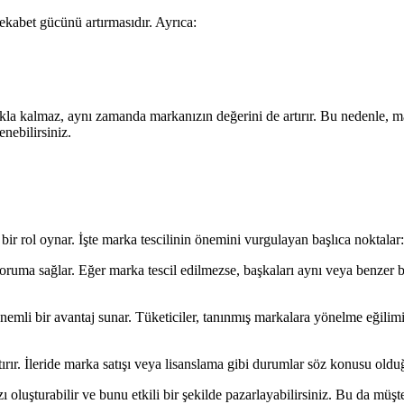
rekabet gücünü artırmasıdır. Ayrıca:
kla kalmaz, aynı zamanda markanızın değerini de artırır. Bu nedenle, 
nebilirsiniz.
 bir rol oynar. İşte marka tescilinin önemini vurgulayan başlıca noktalar:
koruma sağlar. Eğer marka tescil edilmezse, başkaları aynı veya benzer b
e önemli bir avantaj sunar. Tüketiciler, tanınmış markalara yönelme eğil
rtırır. İleride marka satışı veya lisanslama gibi durumlar söz konusu oldu
ı oluşturabilir ve bunu etkili bir şekilde pazarlayabilirsiniz. Bu da müş