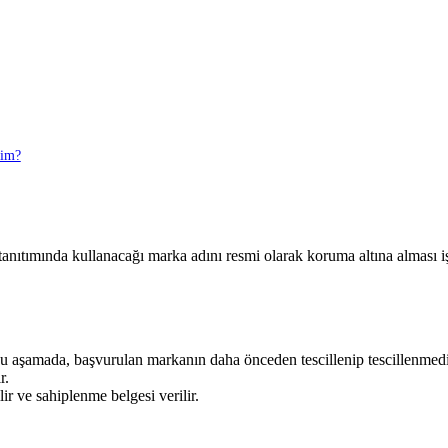
rim?
n tanıtımında kullanacağı marka adını resmi olarak koruma altına alması 
Bu aşamada, başvurulan markanın daha önceden tescillenip tescillenmediğ
r.
r ve sahiplenme belgesi verilir.