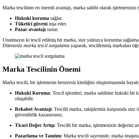
Marka tescilinin en önemli avantajı, marka sahibi olarak işletmenizin 
Hukuki koruma
sağlar.
Tüketici güveni
inşa eder.
Pazar avantajı
sunar.
Unutmayın ki tescil edilmiş bir marka, size yalnızca korunma sağlama
Dilerseniz
marka tescil sorgulama
yaparak, tescillenmiş markaları öğre
Marka Tescilinin Önemi
Marka tescili, bir işletmenin benzersiz kimliğini oluşturmasında hayati
Hukuki Koruma
: Tescil işlemleri, marka sahibine hukuki bir 
oluşabilir.
Rekabet Avantajı
: Tescilli marka, rakipleriniz karşısında siz
güvenilirlik kazanırsınız.
Ticari Değer Artışı
: Tescilli bir marka, işletmenizin değerini a
Pazarlama ve Tanıtım
: Marka tescili sayesinde, marka imajınız