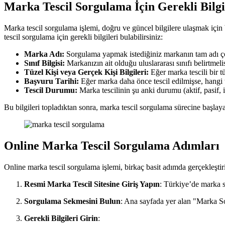
Marka Tescil Sorgulama İçin Gerekli Bilgi
Marka tescil sorgulama işlemi, doğru ve güncel bilgilere ulaşmak için b
tescil sorgulama için gerekli bilgileri bulabilirsiniz:
Marka Adı:
Sorgulama yapmak istediğiniz markanın tam adı ç
Sınıf Bilgisi:
Markanızın ait olduğu uluslararası sınıfı belirtmelis
Tüzel Kişi veya Gerçek Kişi Bilgileri:
Eğer marka tescili bir tüz
Başvuru Tarihi:
Eğer marka daha önce tescil edilmişse, hangi 
Tescil Durumu:
Marka tescilinin şu anki durumu (aktif, pasif, 
Bu bilgileri topladıktan sonra, marka tescil sorgulama sürecine başlaya
Online Marka Tescil Sorgulama Adımları
Online marka tescil sorgulama işlemi, birkaç basit adımda gerçekleştiril
Resmi Marka Tescil Sitesine Giriş Yapın
: Türkiye’de marka s
Sorgulama Sekmesini Bulun
: Ana sayfada yer alan "Marka 
Gerekli Bilgileri Girin
: