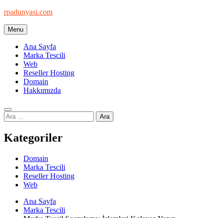
Skip
rpadunyasi.com
to
content
Menu
"Webin Kalbinde: Marka Tescili ve Hosting Çözümleri!
Ana Sayfa
Marka Tescili
Web
Reseller Hosting
Domain
Hakkımızda
Arama:
Kategoriler
Domain
Marka Tescili
Reseller Hosting
Web
Ana Sayfa
Marka Tescili