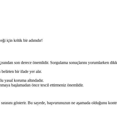
i için kritik bir adımdır!
çısından son derece önemlidir. Sorgulama sonuçlarını yorumlarken dikka
elirten bir ifade yer alır.
lu yasal koruma altındadır.
anmaya başlamadan önce tescil ettirmeniz önemlidir.
sırasını gösterir. Bu sayede, başvurunuzun ne aşamada olduğunu kontrol