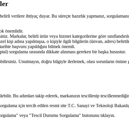
ler
elirli verilere ihtiyaç duyar. Bu süreçte hazırlık yapmanız, sorgulamanızı
ok önemlidir.
iniz. Markalar, belirli ürün veya hizmet kategorilerine göre sınıflandırılı
el kişi adına yapılmışsa, o kişiyle ilgili bilgilerin (ünvan, adres) belirti
tarihte başvuru yapıldığını bilmek önemli.
iptal) sorgulama sırasında dikkate alınması gereken bir başka husustur.
bilirsiniz. Unutmayın, doğru bilgiyle ilerlemek, olası sorunların önüne 
ebilir. Bu adımları takip ederek, markanızın tescillenip tescillenmediğini
orgulama için tercih edilen resmi site T.C. Sanayi ve Teknoloji Bakanlı
Sorgulama" veya "Tescil Durumu Sorgulama" butonunu tıklayın.