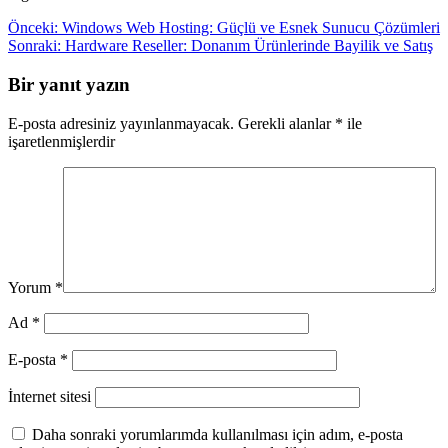
Yazı
Önceki:
Windows Web Hosting: Güçlü ve Esnek Sunucu Çözümleri
Sonraki:
Hardware Reseller: Donanım Ürünlerinde Bayilik ve Satış
gezinmesi
Bir yanıt yazın
E-posta adresiniz yayınlanmayacak.
Gerekli alanlar
*
ile
işaretlenmişlerdir
Yorum
*
Ad
*
E-posta
*
İnternet sitesi
Daha sonraki yorumlarımda kullanılması için adım, e-posta