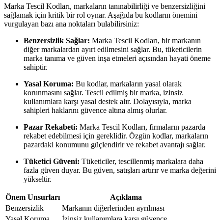
Marka Tescil Kodları, markaların tanınabilirliği ve benzersizliğini
sağlamak için kritik bir rol oynar. Aşağıda bu kodların önemini
vurgulayan bazı ana noktaları bulabilirsiniz:
Benzersizlik Sağlar:
Marka Tescil Kodları, bir markanın
diğer markalardan ayırt edilmesini sağlar. Bu, tüketicilerin
marka tanıma ve güven inşa etmeleri açısından hayati öneme
sahiptir.
Yasal Koruma:
Bu kodlar, markaların yasal olarak
korunmasını sağlar. Tescil edilmiş bir marka, izinsiz
kullanımlara karşı yasal destek alır. Dolayısıyla, marka
sahipleri haklarını güvence altına almış olurlar.
Pazar Rekabeti:
Marka Tescil Kodları, firmaların pazarda
rekabet edebilmesi için gereklidir. Özgün kodlar, markaların
pazardaki konumunu güçlendirir ve rekabet avantajı sağlar.
Tüketici Güveni:
Tüketiciler, tescillenmiş markalara daha
fazla güven duyar. Bu güven, satışları artırır ve marka değerini
yükseltir.
Önem Unsurları
Açıklama
Benzersizlik
Markanın diğerlerinden ayrılması
Yasal Koruma
İzinsiz kullanımlara karşı güvence