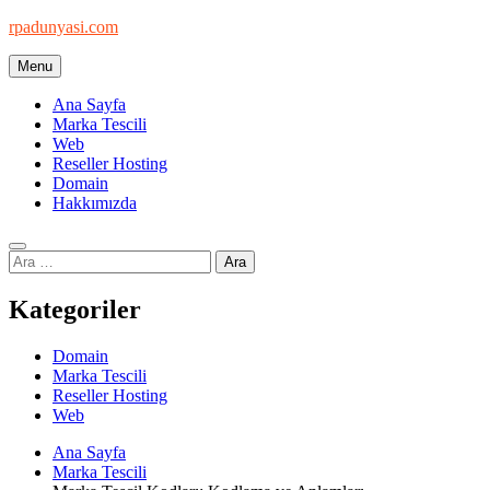
Skip
rpadunyasi.com
to
content
Menu
"Webin Kalbinde: Marka Tescili ve Hosting Çözümleri!
Ana Sayfa
Marka Tescili
Web
Reseller Hosting
Domain
Hakkımızda
Arama:
Kategoriler
Domain
Marka Tescili
Reseller Hosting
Web
Ana Sayfa
Marka Tescili