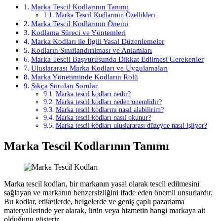
Marka Tescil Kodlarının Tanımı
Marka Tescil Kodlarının Özellikleri
Marka Tescil Kodlarının Önemi
Kodlama Süreci ve Yöntemleri
Marka Kodları ile İlgili Yasal Düzenlemeler
Kodların Sınıflandırılması ve Anlamları
Marka Tescil Başvurusunda Dikkat Edilmesi Gerekenler
Uluslararası Marka Kodları ve Uygulamaları
Marka Yönetiminde Kodların Rolü
Sıkça Sorulan Sorular
Marka tescil kodları nedir?
Marka tescil kodları neden önemlidir?
Marka tescil kodlarını nasıl alabilirim?
Marka tescil kodları nasıl okunur?
Marka tescil kodları uluslararası düzeyde nasıl işliyor?
Marka Tescil Kodlarının Tanımı
Marka tescil kodları, bir markanın yasal olarak tescil edilmesini
sağlayan ve markanın benzersizliğini ifade eden önemli unsurlardır.
Bu kodlar, etiketlerde, belgelerde ve geniş çaplı pazarlama
materyallerinde yer alarak, ürün veya hizmetin hangi markaya ait
olduğunu gösterir.