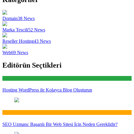
Domain
38
News
Marka Tescili
52
News
Reseller Hosting
43
News
Web
69
News
Editörün Seçtikleri
Reseller Hosting
Hosting WordPress ile Kolayca Blog Oluşturun
Web
SEO Uzmanı: Başarılı Bir Web Sitesi İçin Neden Gereklidir?